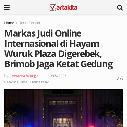
Home
Berita Terkini
Markas Judi Online
Internasional di Hayam
Wuruk Plaza Digerebek,
Brimob Jaga Ketat Gedung
by
Pewarta Warga
10/05/2026
A
A
Reading Time: 3 mins read