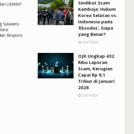
Sindikat Scam
a dan UMKM?
Kamboja: Hukum
Korea Selatan vs.
Indonesia pada
 Sulawesi
‘Eksodus’, Siapa
tara:
yang Benar?
dan Respons
25/01/2026
OJK Ungkap 432
Ribu Laporan
Scam, Kerugian
Capai Rp 9,1
Triliun di Januari
2026
23/01/2026