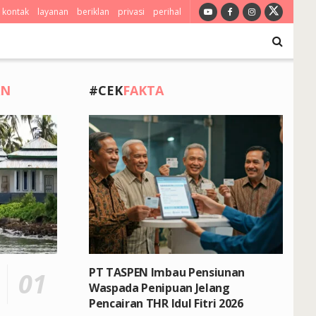
kontak
layanan
beriklan
privasi
perihal
AN
#CEK
FAKTA
PT TASPEN Imbau Pensiunan
Waspada Penipuan Jelang
Pencairan THR Idul Fitri 2026