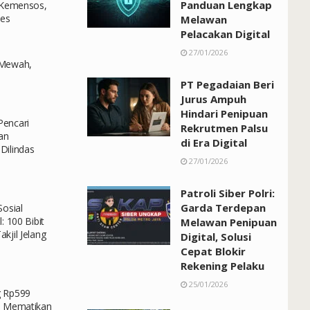
Panduan Lengkap
h Kemensos,
ses
Melawan
Pelacakan Digital
27/01/2026
 Mewah,
PT Pegadaian Beri
Jurus Ampuh
Hindari Penipuan
encari
Rekrutmen Palsu
dan
di Era Digital
Dilindas
27/01/2026
Patroli Siber Polri:
Garda Terdepan
Sosial
: 100 Bibit
Melawan Penipuan
kjil Jelang
Digital, Solusi
Cepat Blokir
Rekening Pelaku
25/01/2026
g Rp599
N Mematikan