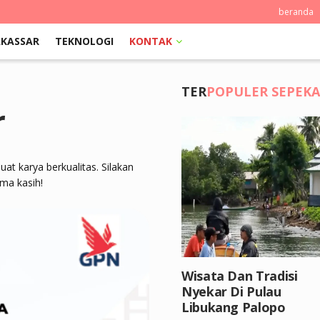
beranda
KASSAR
TEKNOLOGI
KONTAK
TER
POPULER SEPEK
r
t karya berkualitas. Silakan
ima kasih!
Wisata Dan Tradisi
Nyekar Di Pulau
Libukang Palopo