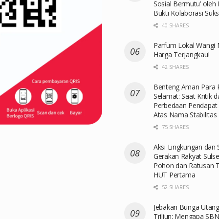
Sosial Bermutu’ ole
Bukti Kolaborasi Suk
40 SHARES
Parfum Lokal Wangi
Harga Terjangkau!
42 SHARES
Benteng Aman Para P
Selamat: Saat Kritik 
Perbedaan Pendapat 
Atas Nama Stabilitas
75 SHARES
Aksi Lingkungan dan 
Gerakan Rakyat Sulsel
Pohon dan Ratusan Ta
HUT Pertama
52 SHARES
Jebakan Bunga Utan
Triliun: Mengapa SB