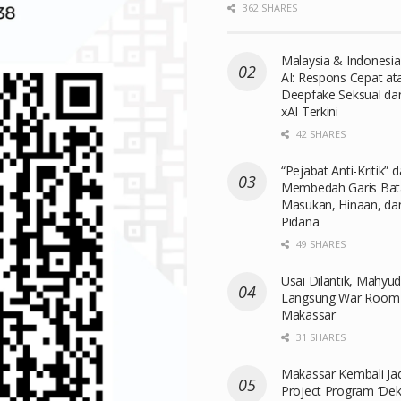
362 SHARES
Malaysia & Indonesia
AI: Respons Cepat a
Deepfake Seksual da
xAI Terkini
42 SHARES
“Pejabat Anti-Kritik” 
Membedah Garis Bat
Masukan, Hinaan, d
Pidana
49 SHARES
Usai Dilantik, Mahyu
Langsung War Room
Makassar
31 SHARES
Makassar Kembali Jadi
Project Program ‘Dekl