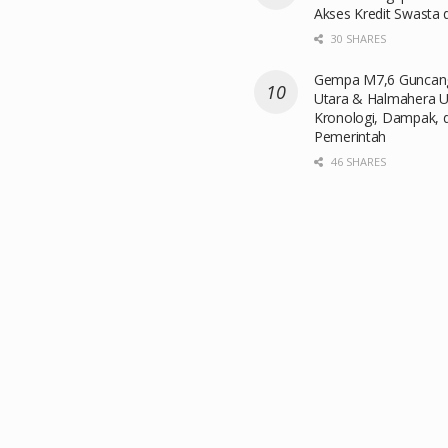
Akses Kredit Swast
30 SHARES
Gempa M7,6 Guncang
Utara & Halmahera U
Kronologi, Dampak, 
Pemerintah
46 SHARES