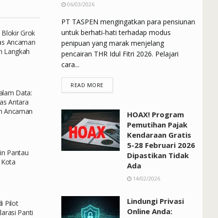
06/03/2026
PT TASPEN mengingatkan para pensiunan
untuk berhati-hati terhadap modus
 Blokir Grok
tas Ancaman
penipuan yang marak menjelang
n Langkah
pencairan THR Idul Fitri 2026. Pelajari
cara...
DETAILS
READ MORE
dalam Data:
as Antara
an Ancaman
HOAX! Program
Pemutihan Pajak
Kendaraan Gratis
5-28 Februari 2026
din Pantau
Dipastikan Tidak
 Kota
Ada
14/02/2026
Lindungi Privasi
 Pilot
Online Anda:
arasi Panti