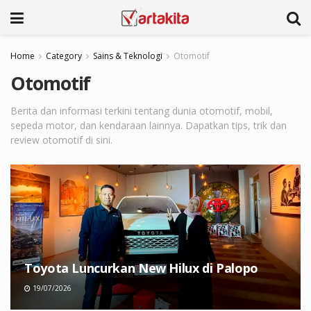
Home
Category
Sains & Teknologi
Otomotif
Otomotif
Berita dan informasi terkini tentang dunia otomotif, mobil,
sepeda motor, dan kendaraan lainnya. Dapatkan tips, trik dan
review otomotif di sini.
Toyota Luncurkan New Hilux di Palopo
19/07/2026