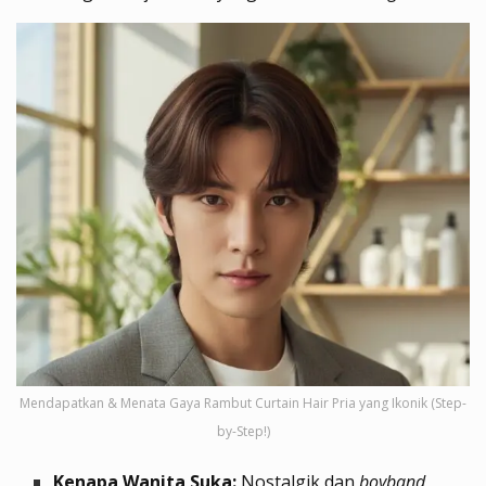
Mendapatkan & Menata Gaya Rambut Curtain Hair Pria yang Ikonik (Step-
by-Step!)
Kenapa Wanita Suka:
Nostalgik dan
boyband