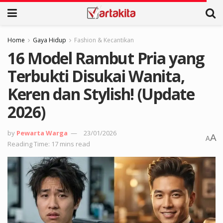
Home
Gaya Hidup
Fashion & Kecantikan
16 Model Rambut Pria yang
Terbukti Disukai Wanita,
Keren dan Stylish! (Update
2026)
by
Pewarta Warga
23/01/2026
A
A
Reading Time: 17 mins read