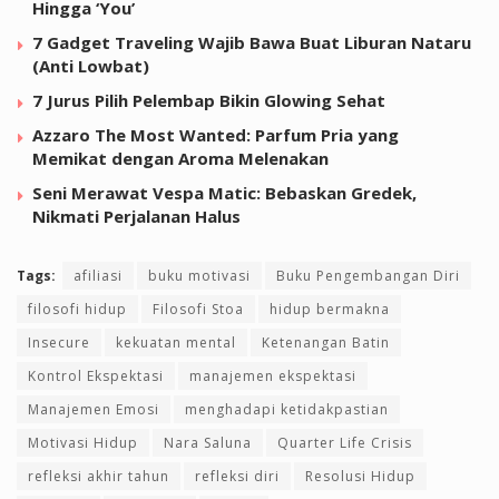
Hingga ‘You’
7 Gadget Traveling Wajib Bawa Buat Liburan Nataru
(Anti Lowbat)
7 Jurus Pilih Pelembap Bikin Glowing Sehat
Azzaro The Most Wanted: Parfum Pria yang
Memikat dengan Aroma Melenakan
Seni Merawat Vespa Matic: Bebaskan Gredek,
Nikmati Perjalanan Halus
Tags:
afiliasi
buku motivasi
Buku Pengembangan Diri
filosofi hidup
Filosofi Stoa
hidup bermakna
Insecure
kekuatan mental
Ketenangan Batin
Kontrol Ekspektasi
manajemen ekspektasi
Manajemen Emosi
menghadapi ketidakpastian
Motivasi Hidup
Nara Saluna
Quarter Life Crisis
refleksi akhir tahun
refleksi diri
Resolusi Hidup