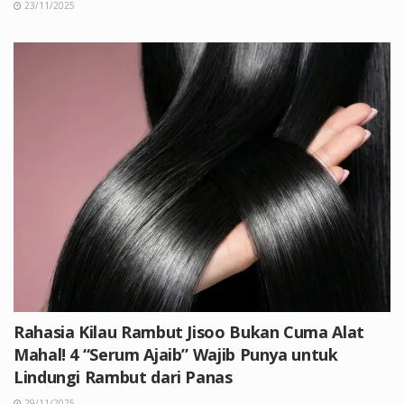
23/11/2025
Rahasia Kilau Rambut Jisoo Bukan Cuma Alat
Mahal! 4 “Serum Ajaib” Wajib Punya untuk
Lindungi Rambut dari Panas
29/11/2025