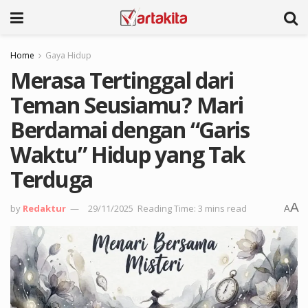
Home
Gaya Hidup
Merasa Tertinggal dari
Teman Seusiamu? Mari
Berdamai dengan “Garis
Waktu” Hidup yang Tak
Terduga
A
by
Redaktur
29/11/2025
Reading Time: 3 mins read
A