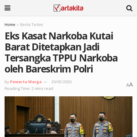
Home
Berita Terkini
Eks Kasat Narkoba Kutai
Barat Ditetapkan Jadi
Tersangka TPPU Narkoba
oleh Bareskrim Polri
by
Pewarta Warga
20/05/2026
A
A
Reading Time: 2 mins read