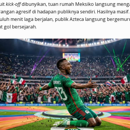
uit
kick-off
dibunyikan, tuan rumah Meksiko langsung meng
erangan agresif di hadapan publiknya sendiri.
Hasilnya masif
luh menit laga berjalan, publik Azteca langsung bergemur
 gol bersejarah.