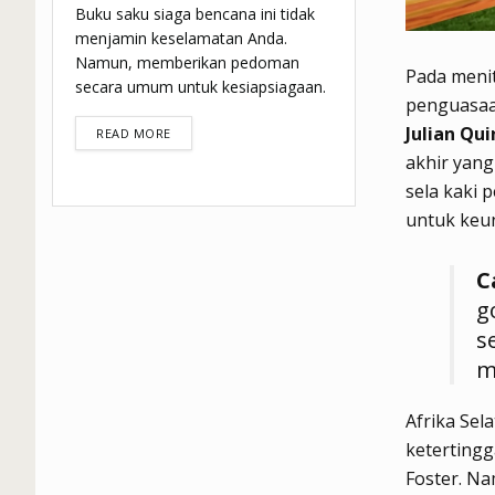
Buku saku siaga bencana ini tidak
menjamin keselamatan Anda.
Namun, memberikan pedoman
Pada menit
secara umum untuk kesiapsiagaan.
penguasaan
Julian Qu
DETAILS
READ MORE
akhir yan
sela kaki 
untuk keu
C
g
s
m
Afrika Se
ketertingg
Foster.
Nam