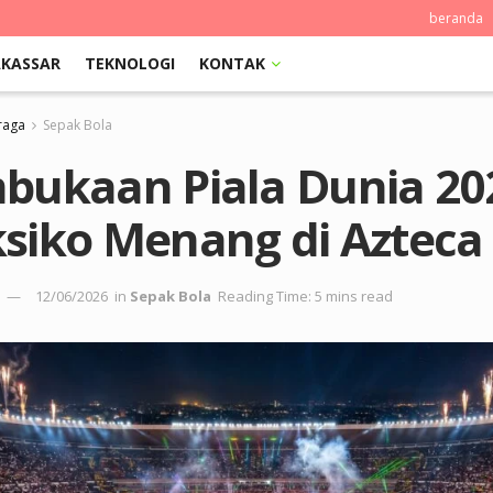
beranda
KASSAR
TEKNOLOGI
KONTAK
raga
Sepak Bola
bukaan Piala Dunia 20
siko Menang di Azteca
12/06/2026
in
Sepak Bola
Reading Time: 5 mins read