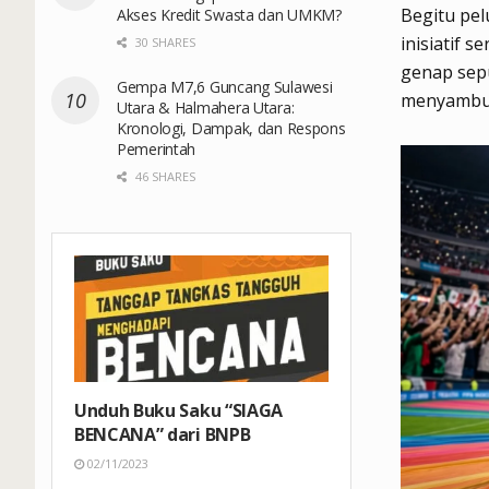
Begitu pel
Akses Kredit Swasta dan UMKM?
inisiatif s
30 SHARES
genap sepu
Gempa M7,6 Guncang Sulawesi
menyambut
Utara & Halmahera Utara:
Kronologi, Dampak, dan Respons
Pemerintah
46 SHARES
Unduh Buku Saku “SIAGA
BENCANA” dari BNPB
02/11/2023