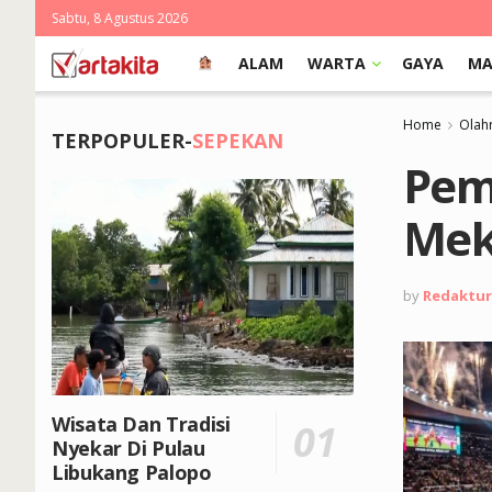
Sabtu, 8 Agustus 2026
ALAM
WARTA
GAYA
MA
Home
Olah
TERPOPULER-
SEPEKAN
Pem
Mek
by
Redaktur
Wisata Dan Tradisi
Nyekar Di Pulau
Libukang Palopo