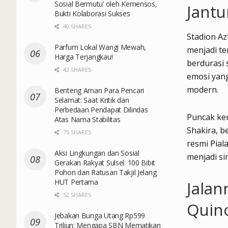
Sosial Bermutu’ oleh Kemensos,
Jant
Bukti Kolaborasi Sukses
40 SHARES
Stadion Az
Parfum Lokal Wangi Mewah,
menjadi te
Harga Terjangkau!
berdurasi 
42 SHARES
emosi yang
modern.
Benteng Aman Para Pencari
Selamat: Saat Kritik dan
Perbedaan Pendapat Dilindas
Puncak kem
Atas Nama Stabilitas
Shakira, 
75 SHARES
resmi Pial
Aksi Lingkungan dan Sosial
menjadi si
Gerakan Rakyat Sulsel: 100 Bibit
Pohon dan Ratusan Takjil Jelang
HUT Pertama
Jalan
52 SHARES
Quin
Jebakan Bunga Utang Rp599
Triliun: Mengapa SBN Mematikan