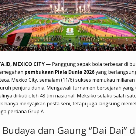
A.ID, MEXICO CITY
— Panggung sepak bola terbesar di bu
emegahan
pembukaan Piala Dunia 2026
yang berlangsung
teca, Mexico City, semalam (11/6) sukses memukau miliara
luruh penjuru dunia.
Mengawali turnamen bersejarah yang 
linya diikuti oleh 48 tim nasional, Meksiko selaku salah sat
k hanya menyajikan pesta seni, tetapi juga langsung memet
aga perdana Grup A.
 Budaya dan Gaung “Dai Dai” d