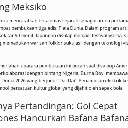
ung Meksiko
teca mencatatkan tinta emas sejarah sebagai arena pertam
mpat pembukaan tiga edisi Piala Dunia.
Dalam program arti
sekitar 90 menit, lapangan disulap menjadi festival warna, s
 memadukan warisan folklor suku asli dengan teknologi vi
eriahan upacara pembukaan ini pecah saat diva pop Ameri
berkolaborasi dengan bintang Nigeria, Burna Boy, membawa
a Dunia 2026 yang berjudul “Dai Dai”.
Penampilan elektrik k
mbol persatuan kultur global yang dijahit oleh sepak bola.
nya Pertandingan: Gol Cepat
ones Hancurkan Bafana Bafan