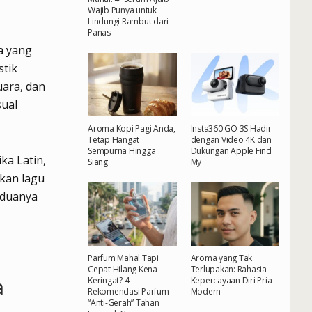
Wajib Punya untuk
Lindungi Rambut dari
Panas
a yang
stik
uara, dan
sual
Aroma Kopi Pagi Anda,
Insta360 GO 3S Hadir
Tetap Hangat
dengan Video 4K dan
Sempurna Hingga
Dukungan Apple Find
ka Latin,
Siang
My
kan lagu
eduanya
Parfum Mahal Tapi
Aroma yang Tak
Cepat Hilang Kena
Terlupakan: Rahasia
a
Keringat? 4
Kepercayaan Diri Pria
Rekomendasi Parfum
Modern
“Anti-Gerah” Tahan