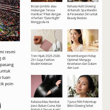
Bosan Jomblo atau
Rahasia Kulit Glowing
Hubungan Terasa
di Rumah: Spa Mandiri
Hambar? Pikat dengan
& Perawatan Diri untuk
4 Parfum “Date Night”
Beauty Besties
Menggoda Ini
mi resmi
Tren Hijab 2025-2026:
Keseimbangan Hidup
 di
25+ Gaya Fashion
Optimal: Menjaga
Muslim Kekinian
Kesehatan dari Dalam
n pasang
dan Luar
untuk
u tuan
ik poin
Rahasia Kilau Rambut
7 Jurus Pilih Pelembap
i
Jisoo Bukan Cuma Alat
Bikin Glowing Sehat
Mahal! 4 “Serum Ajaib”