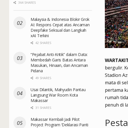
364 SHARES
Malaysia & Indonesia Blokir Grok
AI: Respons Cepat atas Ancaman
Deepfake Seksual dan Langkah
xAI Terkini
42 SHARES
“Pejabat Anti-Kritik” dalam Data:
Membedah Garis Batas Antara
WARTAKIT
Masukan, Hinaan, dan Ancaman
bergulir.
K
Pidana
Stadion Az
49 SHARES
mata di se
Usai Dilantik, Mahyudin Pantau
pertama ka
Langsung War Room Kota
rumah tida
Makassar
penuh di l
31 SHARES
Makassar Kembali Jadi Pilot
Pesta
Project Program ‘Deklarasi Panti