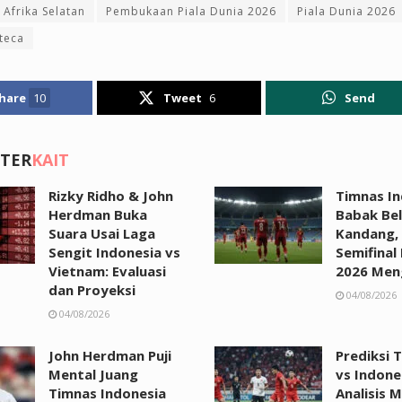
 Afrika Selatan
Pembukaan Piala Dunia 2026
Piala Dunia 2026
teca
hare
10
Tweet
6
Send
 TER
KAIT
Rizky Ridho & John
Timnas In
Herdman Buka
Babak Bel
Suara Usai Laga
Kandang,
Sengit Indonesia vs
Semifinal 
Vietnam: Evaluasi
2026 Men
dan Proyeksi
04/08/2026
04/08/2026
John Herdman Puji
Prediksi 
Mental Juang
vs Indone
Timnas Indonesia
Analisis 