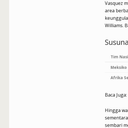
Vasquez m
area berb
keunggula
Williams.
B
Susuna
Tim Nas
Meksiko
Afrika S
Baca Juga:
Hingga was
sementara
sembari me