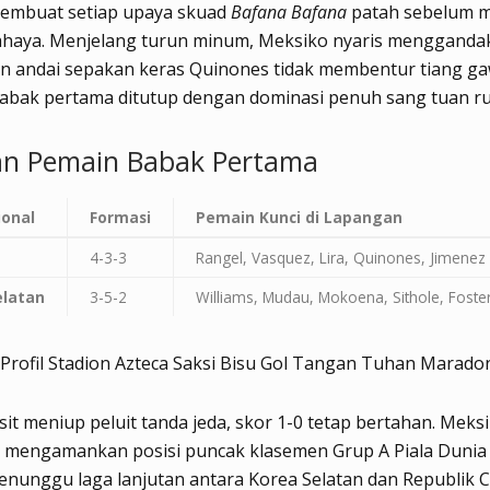
embuat setiap upaya skuad
Bafana Bafana
patah sebelum 
ahaya.
Menjelang turun minum, Meksiko nyaris mengganda
n andai sepakan keras Quinones tidak membentur tiang g
abak pertama ditutup dengan dominasi penuh sang tuan r
n Pemain Babak Pertama
ional
Formasi
Pemain Kunci di Lapangan
4-3-3
Rangel, Vasquez, Lira, Quinones, Jimenez
elatan
3-5-2
Williams, Mudau, Mokoena, Sithole, Foste
 Profil Stadion Azteca Saksi Bisu Gol Tangan Tuhan Marad
it meniup peluit tanda jeda, skor 1-0 tetap bertahan.
Meksi
 mengamankan posisi puncak klasemen Grup A Piala Dunia 
nunggu laga lanjutan antara Korea Selatan dan Republik C