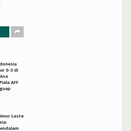
donesia
ur 0-3 di
 Asa
Piala AFF
guap
Timor Leste
sia:
Mendalam