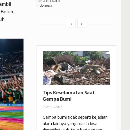
Lama di Cuaca
ambil
Indonesia
.
Belum
uh
Tips Keselamatan Saat
Gempa Bumi
23/12/2023
Gempa bumi tidak seperti kejadian
alam lainnya yang masih bisa
diprediksi jauh-jauh hari dengan