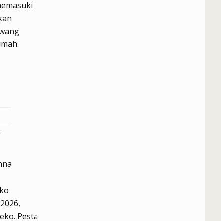
memasuki
kan
awang
umah.
r
onna
ko
2026,
eko.
Pesta