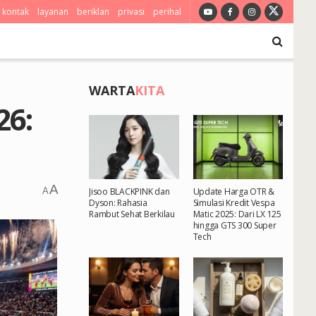
kontak
layanan
beriklan
privasi
perihal
WARTA
KITA
26:
A
A
Jisoo BLACKPINK dan
Update Harga OTR &
Dyson: Rahasia
Simulasi Kredit Vespa
Rambut Sehat Berkilau
Matic 2025: Dari LX 125
hingga GTS 300 Super
Tech