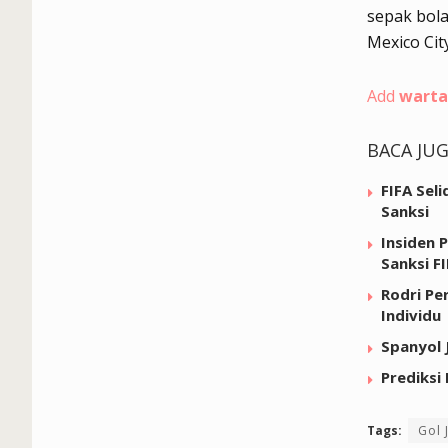
sepak bola
Mexico City
Add
warta
BACA JU
FIFA Sel
Sanksi
Insiden 
Sanksi F
Rodri Pe
Individu
Spanyol 
Prediksi 
Tags:
Gol 