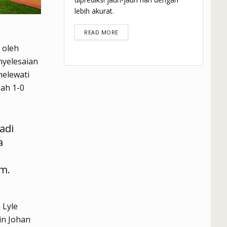
lebih akurat.
DETAILS
READ MORE
 oleh
yelesaian
melewati
ah 1-0
adi
a
m.
 Lyle
in Johan