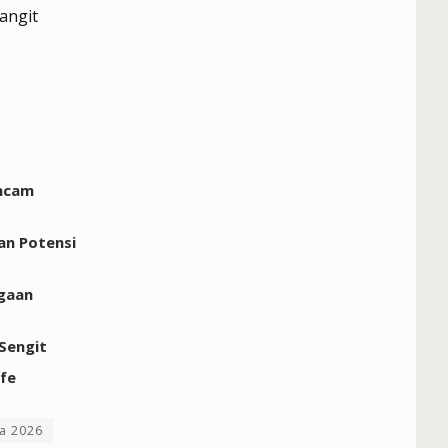
angit
ancam
an Potensi
rgaan
 Sengit
ife
ia 2026