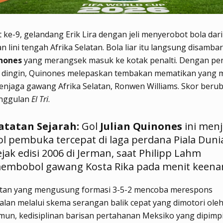
 ke-9, gelandang Erik Lira dengan jeli menyerobot bola dari
 lini tengah Afrika Selatan.
Bola liar itu langsung disambar
inones
yang merangsek masuk ke kotak penalti.
Dengan pen
g dingin, Quinones melepaskan tembakan mematikan yang 
penjaga gawang Afrika Selatan, Ronwen Williams.
Skor berub
nggulan
El Tri
.
atatan Sejarah:
Gol
Julian Quinones
ini menj
ol pembuka tercepat di laga perdana Piala Duni
ejak edisi 2006 di Jerman, saat Philipp Lahm
embobol gawang Kosta Rika pada menit keena
latan yang mengusung formasi 3-5-2 mencoba merespons
alan melalui skema serangan balik cepat yang dimotori oleh
un, kedisiplinan barisan pertahanan Meksiko yang dipimp