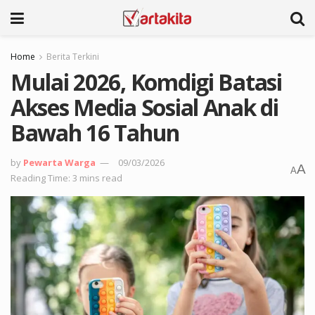
Home
Berita Terkini
Mulai 2026, Komdigi Batasi
Akses Media Sosial Anak di
Bawah 16 Tahun
by
Pewarta Warga
09/03/2026
A
A
Reading Time: 3 mins read