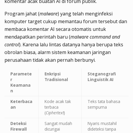
komentar acak buatan AI di forum publik.
Program jahat (
malware
) yang telah menginfeksi
komputer target cukup memantau forum tersebut dan
membaca komentar AI secara otomatis untuk
mendapatkan perintah baru (
malware command and
control
). Karena lalu lintas datanya hanya berupa teks
obrolan biasa, alarm sistem keamanan jaringan
perusahaan tidak akan pernah berbunyi.
Paramete
Enkripsi
Steganografi
r
Tradisional
Linguistik AI
Keamana
n
Keterbaca
Kode acak tak
Teks tata bahasa
an
terbaca
sempurna
(
Ciphertext
)
Deteksi
Sangat mudah
Nyaris mustahil
Firewall
dicurigai
dideteksi tanpa