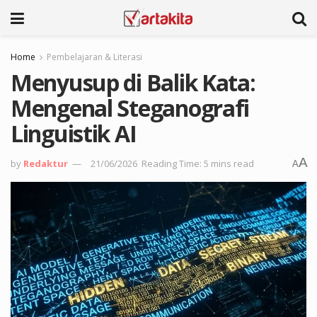
Home
Pembelajaran & Literasi
Menyusup di Balik Kata:
Mengenal Steganografi
Linguistik AI
A
by
Redaktur
21/06/2026
Reading Time: 5 mins read
A