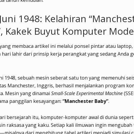
ua tahun kemudian.
 Juni 1948: Kelahiran “Manches
”, Kakek Buyut Komputer Mode
yang membaca artikel ini melalui ponsel pintar atau laptop,
h hari lahir dari prinsip kerja perangkat yang sedang Anda
ni 1948, sebuah mesin seberat satu ton yang memenuhi sei
itas Manchester, Inggris, berhasil menjalankan program k
a. Mesin yang dinamai
Small-Scale Experimental Machine
(SSE
nama panggilan kesayangan:
“Manchester Baby”
.
ri bersejarah itu, komputer-komputer awal di dunia sepert
in raksasa yang kaku. Setiap kali ilmuwan ingin mengubah
misalnya dari menghitung tabel artileri menjadi simulasi