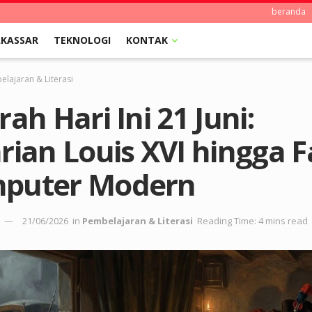
beranda
KASSAR
TEKNOLOGI
KONTAK
lajaran & Literasi
rah Hari Ini 21 Juni:
rian Louis XVI hingga F
puter Modern
21/06/2026
in
Pembelajaran & Literasi
Reading Time: 4 mins read