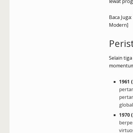
lewat prog
Baca Juga:
Modern]
Peris
Selain tig
momentum p
1961 
perta
pertam
global
1970 
berpe
virtu