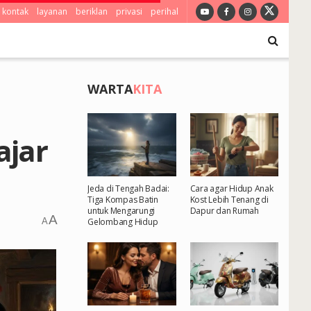
kontak
layanan
beriklan
privasi
perihal
WARTA
KITA
ajar
Jeda di Tengah Badai:
Cara agar Hidup Anak
Tiga Kompas Batin
Kost Lebih Tenang di
untuk Mengarungi
Dapur dan Rumah
A
A
Gelombang Hidup