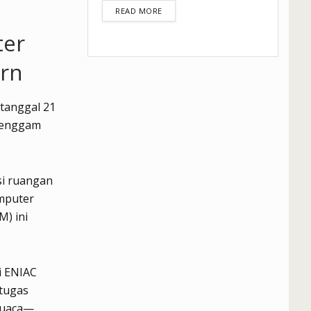
DETAILS
READ MORE
ter
rn
 tanggal 21
 genggam
si ruangan
omputer
M) ini
i ENIAC
 tugas
 cuaca—