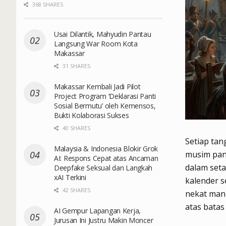
368 SHARES
Usai Dilantik, Mahyudin Pantau
Langsung War Room Kota
Makassar
31 SHARES
Makassar Kembali Jadi Pilot
Project Program ‘Deklarasi Panti
Sosial Bermutu’ oleh Kemensos,
Bukti Kolaborasi Sukses
40 SHARES
Setiap tan
Malaysia & Indonesia Blokir Grok
musim pan
AI: Respons Cepat atas Ancaman
dalam seta
Deepfake Seksual dan Langkah
xAI Terkini
kalender s
42 SHARES
nekat manu
atas batas
AI Gempur Lapangan Kerja,
Jurusan Ini Justru Makin Moncer