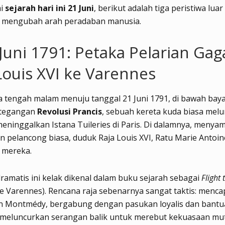
hi
sejarah hari ini 21 Juni
, berikut adalah tiga peristiwa lua
 mengubah arah peradaban manusia.
 Juni 1791: Petaka Pelarian Gag
Louis XVI ke Varennes
 tengah malam menuju tanggal 21 Juni 1791, di bawah bay
etegangan
Revolusi Prancis
, sebuah kereta kuda biasa mel
eninggalkan Istana Tuileries di Paris. Di dalamnya, menya
n pelancong biasa, duduk Raja Louis XVI, Ratu Marie Antoin
 mereka.
dramatis ini kelak dikenal dalam buku sejarah sebagai
Flight
ke Varennes). Rencana raja sebenarnya sangat taktis: menca
n Montmédy, bergabung dengan pasukan loyalis dan bantua
u meluncurkan serangan balik untuk merebut kekuasaan mu