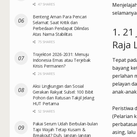
Menjelaja
47 SHARES
selamanya
Benteng Aman Para Pencari
Selamat: Saat Kritik dan
Perbedaan Pendapat Dilindas
1. 21
Atas Nama Stabilitas
Raja 
75 SHARES
Trajektori 2026-2031: Menuju
Tepat pada
Indonesia Emas atau Terjebak
Krisis Permanen?
bayang k
26 SHARES
perlahan m
pelayan da
Aksi Lingkungan dan Sosial
anak-anak
Gerakan Rakyat Sulsel: 100 Bibit
Pohon dan Ratusan Takjil Jelang
HUT Pertama
Peristiwa 
52 SHARES
(Pelarian 
Pakai Serum Udah Berbulan-bulan
perbatasa
Tapi Wajah Tetap Kusam &
asing, lal
Breakout? Duh, Jangan-Jangan