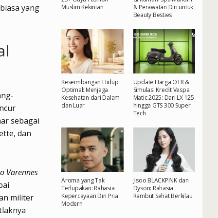
r biasa yang
Muslim Kekinian
& Perawatan Diri untuk
Beauty Besties
al
Keseimbangan Hidup
Update Harga OTR &
Optimal: Menjaga
Simulasi Kredit Vespa
ang-
Kesehatan dari Dalam
Matic 2025: Dari LX 125
dan Luar
hingga GTS 300 Super
uncur
Tech
mar sebagai
ette, dan
 to Varennes
Aroma yang Tak
Jisoo BLACKPINK dan
pai
Terlupakan: Rahasia
Dyson: Rahasia
Kepercayaan Diri Pria
Rambut Sehat Berkilau
n militer
Modern
tlaknya