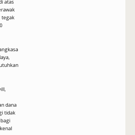
di atas
berawak
 tegak
0
 angkasa
daya,
butuhkan
ll,
an dana
i tidak
 bagi
 kenal