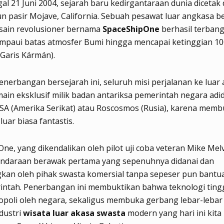
al 21 Juni 2004, sejarah baru kedirgantaraan dunia dicetak 
un pasir Mojave, California. Sebuah pesawat luar angkasa 
sain revolusioner bernama
SpaceShipOne
berhasil terbang
ampaui batas atmosfer Bumi hingga mencapai ketinggian 10
(Garis Kármán).
nerbangan bersejarah ini, seluruh misi perjalanan ke luar
ain eksklusif milik badan antariksa pemerintah negara adi
SA (Amerika Serikat) atau Roscosmos (Rusia), karena mem
luar biasa fantastis.
ne, yang dikendalikan oleh pilot uji coba veteran Mike Melvi
endaraan berawak pertama yang sepenuhnya didanai dan
kan oleh pihak swasta komersial tanpa sepeser pun bantu
intah. Penerbangan ini membuktikan bahwa teknologi tingg
opoli oleh negara, sekaligus membuka gerbang lebar-lebar
ndustri
wisata luar akasa swasta
modern yang hari ini kita