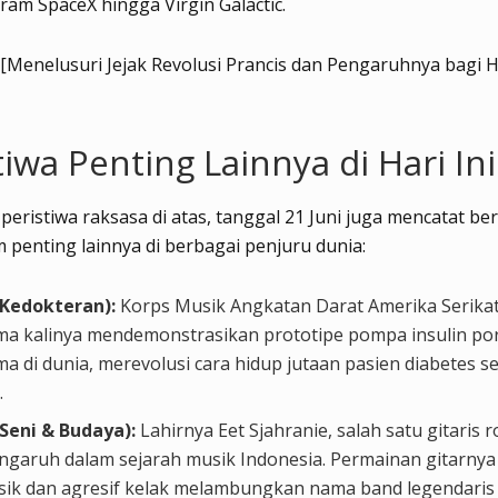
ram SpaceX hingga Virgin Galactic.
 [Menelusuri Jejak Revolusi Prancis dan Pengaruhnya bagi
tiwa Penting Lainnya di Hari Ini
a peristiwa raksasa di atas, tanggal 21 Juni juga mencatat be
enting lainnya di berbagai penjuru dunia:
(Kedokteran):
Korps Musik Angkatan Darat Amerika Serika
ma kalinya mendemonstrasikan prototipe pompa insulin po
a di dunia, merevolusi cara hidup jutaan pasien diabetes s
.
(Seni & Budaya):
Lahirnya Eet Sjahranie, salah satu gitaris r
ngaruh dalam sejarah musik Indonesia. Permainan gitarnya
osik dan agresif kelak melambungkan nama band legendaris