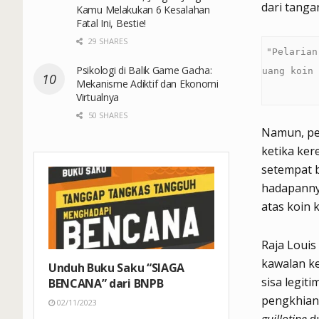
dari tanga
Kamu Melakukan 6 Kesalahan
Fatal Ini, Bestie!
29 SHARES
"Pelarian
Psikologi di Balik Game Gacha:
Mekanisme Adiktif dan Ekonomi
Virtualnya
50 SHARES
Namun, pel
ketika ker
setempat b
hadapannya
atas koin 
Raja Louis
kawalan ke
Unduh Buku Saku “SIAGA
sisa legit
BENCANA” dari BNPB
pengkhian
02/11/2023