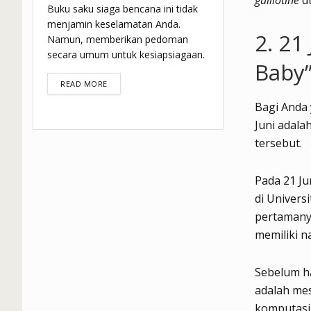
guillotine
d
Buku saku siaga bencana ini tidak
menjamin keselamatan Anda.
2. 21
Namun, memberikan pedoman
secara umum untuk kesiapsiagaan.
Baby
DETAILS
READ MORE
Bagi Anda 
Juni adala
tersebut.
Pada 21 Ju
di Univers
pertamany
memiliki 
Sebelum ha
adalah mes
komputasi—