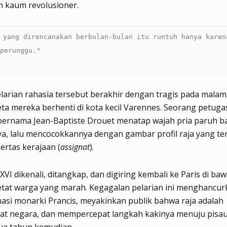
n kaum revolusioner.
 yang direncanakan berbulan-bulan itu runtuh hanya karena
arian rahasia tersebut berakhir dengan tragis pada malam 
eta mereka berhenti di kota kecil Varennes. Seorang petuga
ernama Jean-Baptiste Drouet menatap wajah pria paruh ba
, lalu mencocokkannya dengan gambar profil raja yang ter
kertas kerajaan (
assignat
).
 XVI dikenali, ditangkap, dan digiring kembali ke Paris di ba
tat warga yang marah. Kegagalan pelarian ini menghancurk
imasi monarki Prancis, meyakinkan publik bahwa raja adalah
at negara, dan mempercepat langkah kakinya menuju pisa