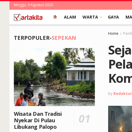
Minggu, 9 Agustus 2026
ALAM
WARTA
GAYA
MA
Home
Pembe
TERPOPULER-
SEPEKAN
Seja
Pela
Kom
by
Redaktur
Wisata Dan Tradisi
Nyekar Di Pulau
Libukang Palopo