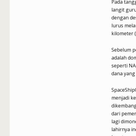
Pada tangg
langit gur
dengan de
lurus mel
kilometer 
Sebelum pe
adalah dom
seperti NA
dana yang 
SpaceShipO
menjadi k
dikembang
dari pemer
lagi dimon
lahirnya i