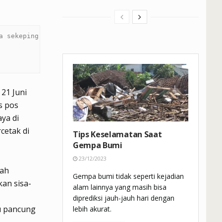
 sekeping 
21 Juni
s pos
ya di
cetak di
Tips Keselamatan Saat
Gempa Bumi
23/12/2023
wah
Gempa bumi tidak seperti kejadian
an sisa-
alam lainnya yang masih bisa
diprediksi jauh-jauh hari dengan
u pancung
lebih akurat.