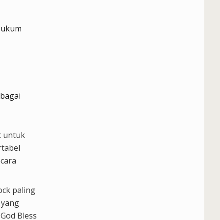
 Hukum
rbagai
t untuk
rtabel
ecara
ock paling
 yang
 God Bless