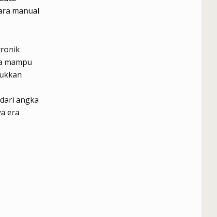
ara manual
ronik
 Ia mampu
sukkan
dari angka
ya era