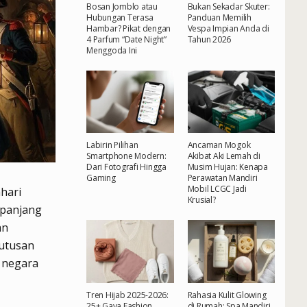
Bosan Jomblo atau
Bukan Sekadar Skuter:
Hubungan Terasa
Panduan Memilih
Hambar? Pikat dengan
Vespa Impian Anda di
4 Parfum “Date Night”
Tahun 2026
Menggoda Ini
Labirin Pilihan
Ancaman Mogok
Smartphone Modern:
Akibat Aki Lemah di
Dari Fotografi Hingga
Musim Hujan: Kenapa
Gaming
Perawatan Mandiri
Mobil LCGC Jadi
ahari
Krusial?
rpanjang
an
putusan
i negara
Tren Hijab 2025-2026:
Rahasia Kulit Glowing
25+ Gaya Fashion
di Rumah: Spa Mandiri