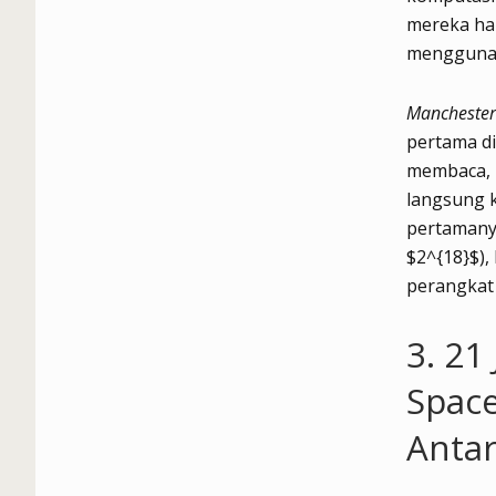
mereka ha
menggunak
Manchester
pertama d
membaca, 
langsung 
pertamany
$2^{18}$),
perangkat
3. 21
Spac
Antar