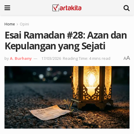
Home
Opini
Esai Ramadan #28: Azan dan
Kepulangan yang Sejati
A
by
A. Burhany
17/03/2026
Reading Time: 4 mins read
A