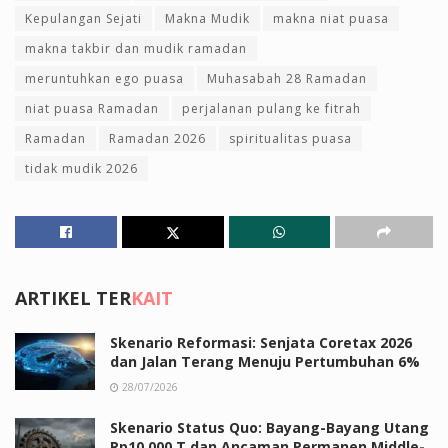
Kepulangan Sejati
Makna Mudik
makna niat puasa
makna takbir dan mudik ramadan
meruntuhkan ego puasa
Muhasabah 28 Ramadan
niat puasa Ramadan
perjalanan pulang ke fitrah
Ramadan
Ramadan 2026
spiritualitas puasa
tidak mudik 2026
ARTIKEL TER
KAIT
Skenario Reformasi: Senjata Coretax 2026
dan Jalan Terang Menuju Pertumbuhan 6%
28/07/2026
Skenario Status Quo: Bayang-Bayang Utang
Rp10.000 T dan Ancaman Permanen Middle-