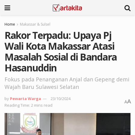
Home
Makassar & Sulsel
Rakor Terpadu: Upaya Pj
Wali Kota Makassar Atasi
Masalah Sosial di Bandara
Hasanuddin
Fokus pada Penanganan Anjal dan Gepeng demi
Wajah Baru Sulawesi Selatan
by
Pewarta Warga
23/10/2024
A
A
Reading Time: 2 mins read