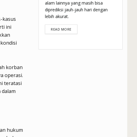
alam lainnya yang masih bisa
diprediksi jauh-jauh hari dengan
lebih akurat.
s-kasus
i ini
DETAILS
READ MORE
ukkan
 kondisi
mah korban
a operasi.
 teratasi
h dalam
akan hukum