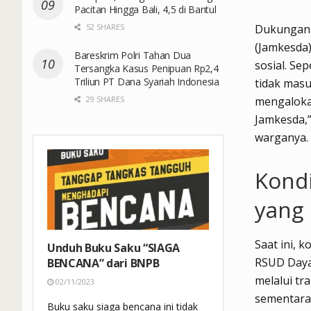
Pacitan Hingga Bali, 4,5 di Bantul
52 SHARES
Dukungan 
(Jamkesda
Bareskrim Polri Tahan Dua
sosial. Se
Tersangka Kasus Penipuan Rp2,4
Triliun PT Dana Syariah Indonesia
tidak masu
29 SHARES
mengalokas
Jamkesda,”
warganya.
Kond
yang 
Saat ini, 
Unduh Buku Saku “SIAGA
RSUD Daya.
BENCANA” dari BNPB
melalui tr
02/11/2023
sementara 
Buku saku siaga bencana ini tidak