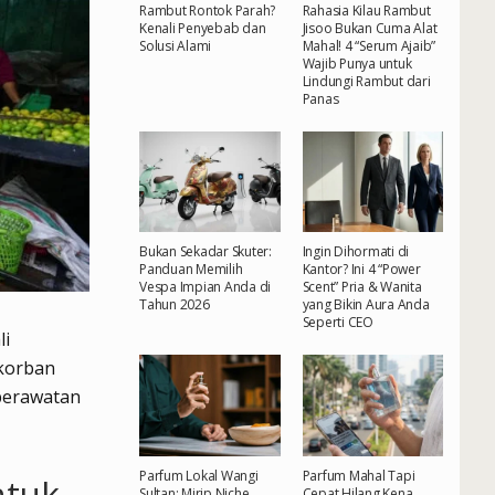
Rambut Rontok Parah?
Rahasia Kilau Rambut
Kenali Penyebab dan
Jisoo Bukan Cuma Alat
Solusi Alami
Mahal! 4 “Serum Ajaib”
Wajib Punya untuk
Lindungi Rambut dari
Panas
Bukan Sekadar Skuter:
Ingin Dihormati di
Panduan Memilih
Kantor? Ini 4 “Power
Vespa Impian Anda di
Scent” Pria & Wanita
Tahun 2026
yang Bikin Aura Anda
Seperti CEO
li
 korban
perawatan
Parfum Lokal Wangi
Parfum Mahal Tapi
ntuk
Sultan: Mirip Niche
Cepat Hilang Kena