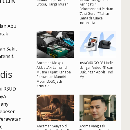
Eropa, Harga Murah!
Keringat? 4
Rekomendasi Parfum
“Anti-Gerah” Tahan
Lama di Cuaca
Indonesia
alan Abu
ntak
ah Sakit
ensif.
Ancaman Mogok
Insta360 GO 3S Hadir
Akibat Aki Lemah di
dengan Video 4K dan
dis
Musim Hujan: Kenapa
Dukungan Apple Find
Perawatan Mandiri
My
Mobil LCGC Jadi
Krusial?
lui RSUD
aya
any,
sepeser
Perawatan
).
Ancaman Senyap di
Aroma yang Tak