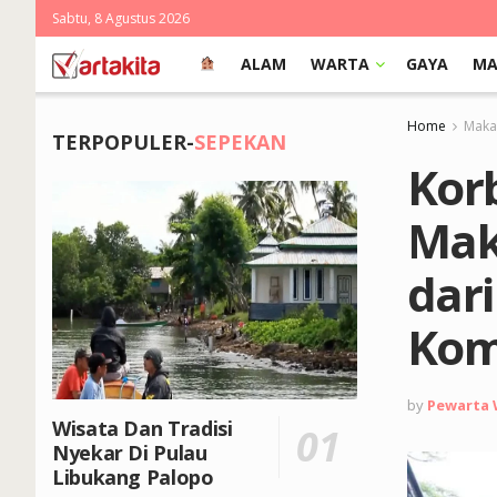
Sabtu, 8 Agustus 2026
ALAM
WARTA
GAYA
MA
Home
Makas
TERPOPULER-
SEPEKAN
Kor
Mak
dar
Kom
by
Pewarta
Wisata Dan Tradisi
Nyekar Di Pulau
Libukang Palopo