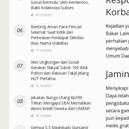
Sosial Bermutu’ oleh Kemensos,
Bukti Kolaborasi Sukses
Korb
40 SHARES
Kejadian y
Benteng Aman Para Pencari
Selamat: Saat Kritik dan
Bakar Lamb
Perbedaan Pendapat Dilindas
perhatian 
Atas Nama Stabilitas
menyebabka
75 SHARES
Umum Daer
Aksi Lingkungan dan Sosial
Gerakan Rakyat Sulsel: 100 Bibit
Jami
Pohon dan Ratusan Takjil Jelang
HUT Pertama
52 SHARES
Menyikapi 
Daya tela
Jebakan Bunga Utang Rp599
pengobata
Triliun: Mengapa SBN Mematikan
Akses Kredit Swasta dan UMKM?
secara ga
30 SHARES
pun kepad
medis grat
Gempa 5,5 Magnitudo Guncang