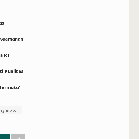
as
k Keamanan
a RT
i Kualitas
 Bermutu’
ng motor