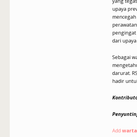
yang tegas
upaya prev
mencegah 
perawatan 
pengingat
dari upaya
Sebagai w
mengetahu
darurat. 
hadir untu
Kontributo
Penyuntin
Add
warta