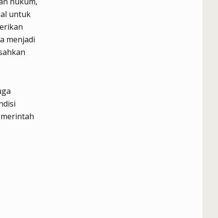
kan hukum,
al untuk
erikan
a menjadi
isahkan
uga
disi
emerintah