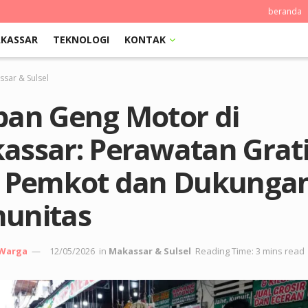
beranda
KASSAR
TEKNOLOGI
KONTAK
sar & Sulsel
ban Geng Motor di
assar: Perawatan Grat
i Pemkot dan Dukunga
unitas
 Warga
12/05/2026
in
Makassar & Sulsel
Reading Time: 3 mins read