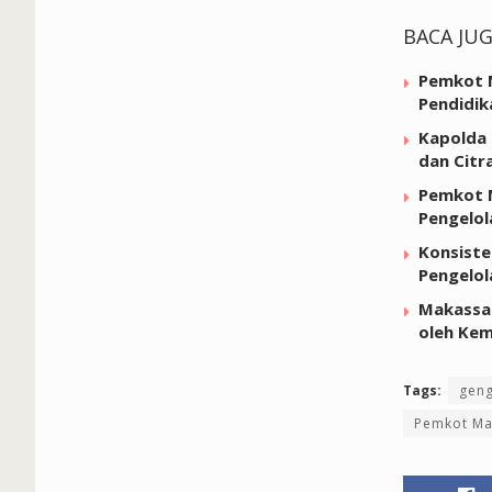
BACA JU
Pemkot M
Pendidik
Kapolda 
dan Citr
Pemkot M
Pengelol
Konsiste
Pengelo
Makassar
oleh Kem
Tags:
gen
Pemkot Ma