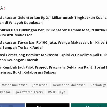
GA
:
akassar Gelontorkan Rp2,1 Miliar untuk Tingkatkan Kualit
an di Wilayah Kepulauan
Sulsel Beri Dukungan Penuh: Konferensi Imam Masjid untu
a Positif Makassar
akassar Tawarkan Rp100 Juta: Warga Makassar, Ini Kriteri
a Sampah Terbaik Anda!
nsi Cemerlang Pemkot Makassar: Opini WTP Kelima Kali Bukt
laan Keuangan Daerah
 Kembali Jadi Pilot Project Program ‘Deklarasi Panti Sosial
ensos, Bukti Kolaborasi Sukses
g motor makassar
jamkesda
Keamanan Makassar
korban ge
kassar
perawatan gratis
RSUD Daya