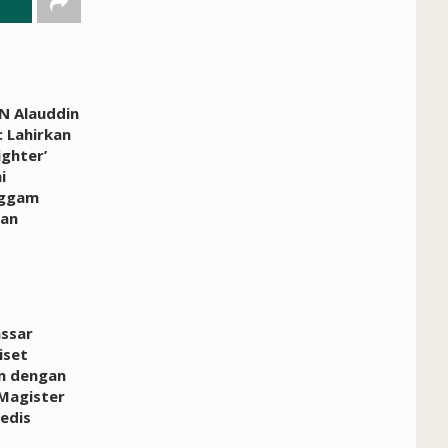
N Alauddin
 Lahirkan
ighter’
i
ggam
an
ssar
iset
n dengan
Magister
edis