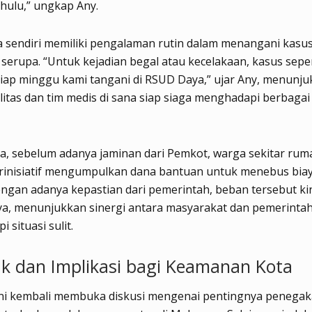
ahulu,” ungkap Any.
 sendiri memiliki pengalaman rutin dalam menangani kasu
serupa. “Untuk kejadian begal atau kecelakaan, kasus sepert
iap minggu kami tangani di RSUD Daya,” ujar Any, menunj
litas dan tim medis di sana siap siaga menghadapi berbagai
a, sebelum adanya jaminan dari Pemkot, warga sekitar ru
rinisiatif mengumpulkan dana bantuan untuk menebus biay
gan adanya kepastian dari pemerintah, beban tersebut kini
a, menunjukkan sinergi antara masyarakat dan pemerinta
 situasi sulit.
 dan Implikasi bagi Keamanan Kota
 ini kembali membuka diskusi mengenai pentingnya peneg