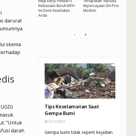
Meja Kerja: Hindari 5
Terlupakan: Rahasia
Kebiasaan Buruk WFH
Kepercayaan Diri Pria
Ini Demi Kesehatan
Modern
h
Anda
s darurat
an umumnya
lui skema
 terhadap
dis
Tips Keselamatan Saat
 (UGD)
Gempa Bumi
rmasuk
23/12/2023
ut. “Untuk
sfusi darah
Gempa bumi tidak seperti kejadian