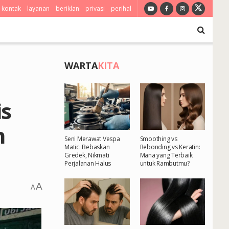
kontak
layanan
beriklan
privasi
perihal
WARTA
KITA
is
n
Seni Merawat Vespa
Smoothing vs
Matic: Bebaskan
Rebonding vs Keratin:
Gredek, Nikmati
Mana yang Terbaik
Perjalanan Halus
untuk Rambutmu?
A
A