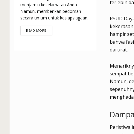
terlebih d
menjamin keselamatan Anda.
Namun, memberikan pedoman
secara umum untuk kesiapsiagaan.
RSUD Daya
kekerasan 
DETAILS
READ MORE
hampir set
bahwa fasi
darurat.
Menarikny
sempat be
Namun, den
sepenuhny
menghadapi
Dampak
Peristiwa