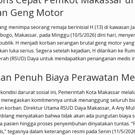
an Geng Motor
ang menimpa seorang remaja berinisial H (13) di kawasan J
ogo, Makassar, pada Minggu (10/5/2026) dini hari, menye
publik. H menjadi korban serangan brutal geng motor yang
n luka serius. Segera setelah kejadian, H dilarikan ke Rum
ah (RSUD) Daya untuk mendapatkan penanganan medis int
nan Penuh Biaya Perawatan Me
kondisi darurat sosial ini, Pemerintah Kota Makassar mela
h menegaskan komitmennya untuk menanggung seluruh bi
n korban. Direktur Utama RSUD Daya Makassar, A Any Muli
mblang menyatakan bahwa tidak akan ada pungutan biaya 
a pasien hingga proses penyembuhan dinyatakan tuntas. “
is,” tegasnya dalam keterangan resmi pada Senin (11/5/2026