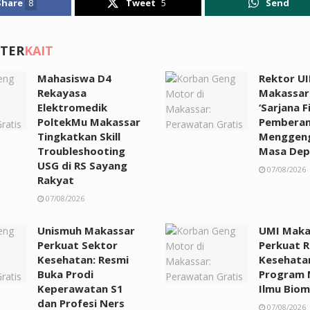
Share
8
Tweet
5
Send
 TER
KAIT
Mahasiswa D4
Rektor UI
Rekayasa
Makassar:
Elektromedik
‘Sarjana F
PoltekMu Makassar
Pemberan
Tingkatkan Skill
Menggen
Troubleshooting
Masa Dep
USG di RS Sayang
07/08/2026
Rakyat
07/08/2026
Unismuh Makassar
UMI Maka
Perkuat Sektor
Perkuat R
Kesehatan: Resmi
Kesehata
Buka Prodi
Program 
Keperawatan S1
Ilmu Biom
dan Profesi Ners
07/08/2026