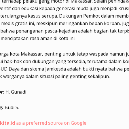
 terhadap pelaku geng motor di Makassar. Selain peninda
entif dan edukasi kepada generasi muda juga menjadi krusi
terulangnya kasus serupa. Dukungan Pemkot dalam memb
medis gratis ini, meskipun meringankan beban korban, jug
 bahwa penanganan pasca-kejadian adalah bagian tak terp
 menciptakan rasa aman di kota ini.
arga kota Makassar, penting untuk tetap waspada namun j
i hak-hak dan dukungan yang tersedia, terutama dalam kon
RSUD Daya dan skema Jamkesda adalah bukti nyata bahwa p
k warganya dalam situasi paling genting sekalipun.
r:
H. Gunadi
g:
Budi S.
kita.id
as a preferred source on Google