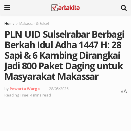
Home
Makassar & Sulsel
PLN UID Sulselrabar Berbagi
Berkah Idul Adha 1447 H: 28
Sapi & 6 Kambing Dirangkai
Jadi 800 Paket Daging untuk
Masyarakat Makassar
by
Pewarta Warga
28/05/2026
A
A
Reading Time: 4 mins read