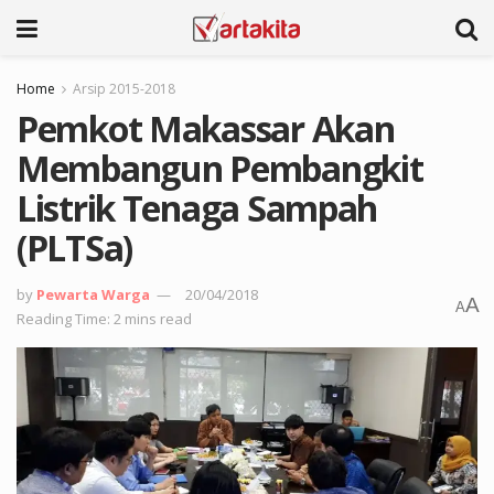
Home
Arsip 2015-2018
Pemkot Makassar Akan
Membangun Pembangkit
Listrik Tenaga Sampah
(PLTSa)
by
Pewarta Warga
20/04/2018
A
A
Reading Time: 2 mins read