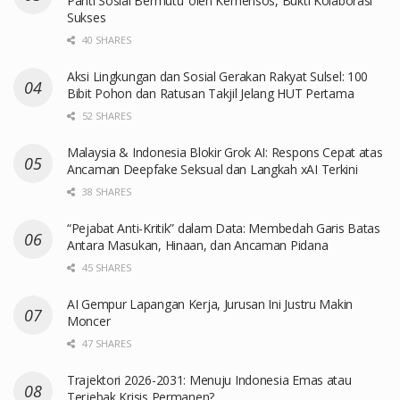
Panti Sosial Bermutu’ oleh Kemensos, Bukti Kolaborasi
Sukses
40 SHARES
Aksi Lingkungan dan Sosial Gerakan Rakyat Sulsel: 100
Bibit Pohon dan Ratusan Takjil Jelang HUT Pertama
52 SHARES
Malaysia & Indonesia Blokir Grok AI: Respons Cepat atas
Ancaman Deepfake Seksual dan Langkah xAI Terkini
38 SHARES
“Pejabat Anti-Kritik” dalam Data: Membedah Garis Batas
Antara Masukan, Hinaan, dan Ancaman Pidana
45 SHARES
AI Gempur Lapangan Kerja, Jurusan Ini Justru Makin
Moncer
47 SHARES
Trajektori 2026-2031: Menuju Indonesia Emas atau
Terjebak Krisis Permanen?