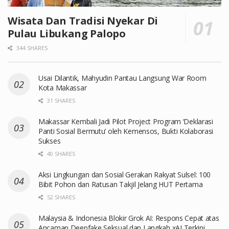
Wisata Dan Tradisi Nyekar Di
Pulau Libukang Palopo
344 SHARES
Usai Dilantik, Mahyudin Pantau Langsung War Room
Kota Makassar
31 SHARES
Makassar Kembali Jadi Pilot Project Program ‘Deklarasi
Panti Sosial Bermutu’ oleh Kemensos, Bukti Kolaborasi
Sukses
40 SHARES
Aksi Lingkungan dan Sosial Gerakan Rakyat Sulsel: 100
Bibit Pohon dan Ratusan Takjil Jelang HUT Pertama
52 SHARES
Malaysia & Indonesia Blokir Grok AI: Respons Cepat atas
Ancaman Deepfake Seksual dan Langkah xAI Terkini