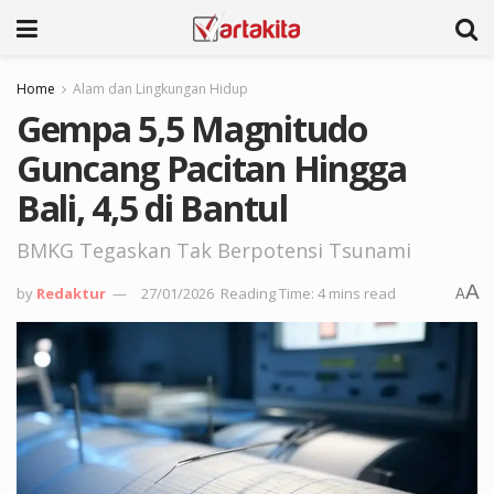
Home
Alam dan Lingkungan Hidup
Gempa 5,5 Magnitudo
Guncang Pacitan Hingga
Bali, 4,5 di Bantul
BMKG Tegaskan Tak Berpotensi Tsunami
A
by
Redaktur
27/01/2026
Reading Time: 4 mins read
A