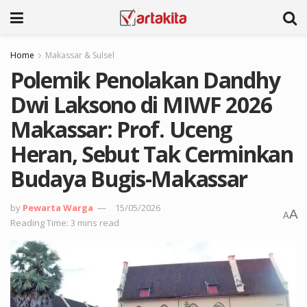
Home
Makassar & Sulsel
Polemik Penolakan Dandhy
Dwi Laksono di MIWF 2026
Makassar: Prof. Uceng
Heran, Sebut Tak Cerminkan
Budaya Bugis-Makassar
by
Pewarta Warga
15/05/2026
A
A
Reading Time: 3 mins read