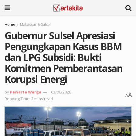
Home
Makassar & Sulsel
Gubernur Sulsel Apresiasi
Pengungkapan Kasus BBM
dan LPG Subsidi: Bukti
Komitmen Pemberantasan
Korupsi Energi
by
Pewarta Warga
03/06/2026
A
A
Reading Time: 3 mins read