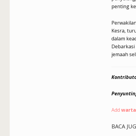
penting ke
Perwakilan
Kesra, tu
dalam kead
Debarkasi 
jemaah se
Kontributo
Penyuntin
Add
warta
BACA JU