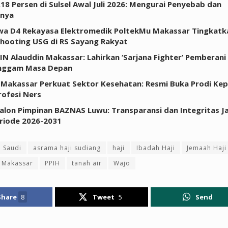
0,18 Persen di Sulsel Awal Juli 2026: Mengurai Penyebab dan
inya
a D4 Rekayasa Elektromedik PoltekMu Makassar Tingkatkan
hooting USG di RS Sayang Rakyat
IN Alauddin Makassar: Lahirkan ‘Sarjana Fighter’ Pemberani
ggam Masa Depan
Makassar Perkuat Sektor Kesehatan: Resmi Buka Prodi Ke
rofesi Ners
Calon Pimpinan BAZNAS Luwu: Transparansi dan Integritas Ja
riode 2026-2031
 Saudi
asrama haji sudiang
haji
Ibadah Haji
Jemaah Haji
Makassar
PPIH
tanah air
Wajo
Share
8
Tweet
5
Send