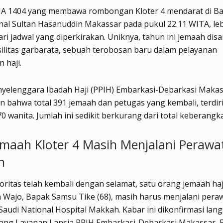
IA 1404 yang membawa rombongan Kloter 4 mendarat di B
nal Sultan Hasanuddin Makassar pada pukul 22.11 WITA, leb
ari jadwal yang diperkirakan. Uniknya, tahun ini jemaah dis
ilitas garbarata, sebuah terobosan baru dalam pelayanan
 haji.
nyelenggara Ibadah Haji (PPIH) Embarkasi-Debarkasi Maka
 bahwa total 391 jemaah dan petugas yang kembali, terdiri
70 wanita. Jumlah ini sedikit berkurang dari total keberangk
emaah Kloter 4 Masih Menjalani Perawa
h
ritas telah kembali dengan selamat, satu orang jemaah haj
Wajo, Bapak Samsu Tike (68), masih harus menjalani pera
i Saudi National Hospital Makkah. Kabar ini dikonfirmasi lan
dang Layanan Lansia PPIH Embarkasi-Debarkasi Makassar, 