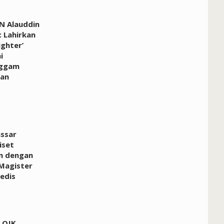
N Alauddin
 Lahirkan
ighter’
i
ggam
an
ssar
iset
n dengan
Magister
edis
 OJK