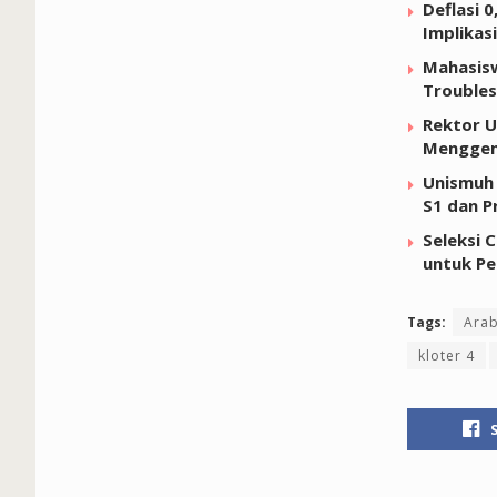
Deflasi 
Implikas
Mahasisw
Troubles
Rektor U
Menggen
Unismuh 
S1 dan P
Seleksi 
untuk Pe
Tags:
Arab
kloter 4