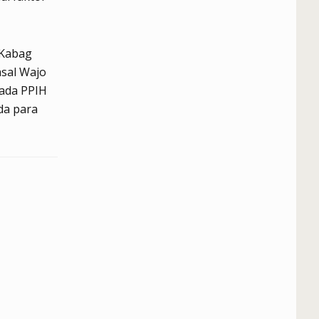
 Kabag
sal Wajo
pada PPIH
da para