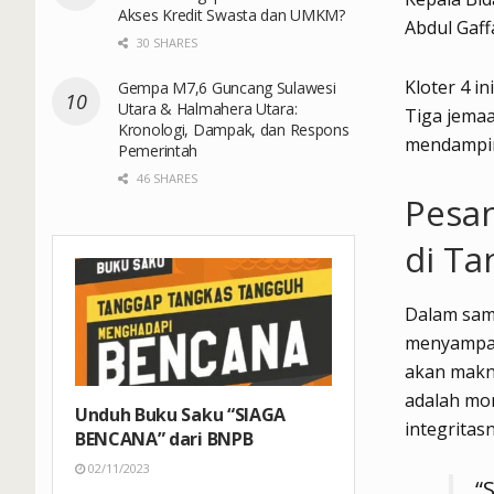
Akses Kredit Swasta dan UMKM?
Abdul Gaff
30 SHARES
Kloter 4 i
Gempa M7,6 Guncang Sulawesi
Utara & Halmahera Utara:
Tiga jemaa
Kronologi, Dampak, dan Respons
mendampin
Pemerintah
46 SHARES
Pesan
di Ta
Dalam sam
menyampai
akan makn
adalah mom
Unduh Buku Saku “SIAGA
integritas
BENCANA” dari BNPB
02/11/2023
“