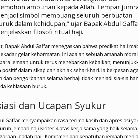
emohon ampunan kepada Allah. Lempar jumr
enjadi simbol membuang seluruh perbuatan
uruk dalam kehidupan,” ujar Bapak Abdul Gaffa
enjelaskan filosofi ritual haji.
ut, Bapak Abdul Gaffar menegaskan bahwa predikat haji ma
sekadar gelar kehormatan. Ini adalah sebuah amanah moral
para jemaah untuk terus menebarkan kebaikan, menunjuk
positif dalam sikap dan akhlak sehari-hari. Ia berpesan ag
 dan pengorbanan selama berhaji tidak menjadi sia-sia ha
da kebiasaan buruk.
iasi dan Ucapan Syukur
l Gaffar menyampaikan rasa terima kasih dan apresiasi yan
uruh jemaah haji Kloter 4 atas kerja sama yang baik selama
garaan ibadah haji. Komitmen dan kepatuhan jemaah menjad