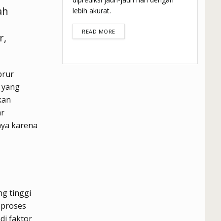
ah
lebih akurat.
DETAILS
READ MORE
r,
brur
 yang
kan
ar
nya karena
g tinggi
 proses
i faktor