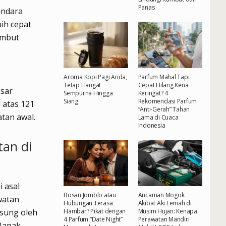
Panas
andara
ih cepat
ambut
Aroma Kopi Pagi Anda,
Parfum Mahal Tapi
Tetap Hangat
Cepat Hilang Kena
ssar
Sempurna Hingga
Keringat? 4
Siang
Rekomendasi Parfum
 atas 121
“Anti-Gerah” Tahan
atan awal.
Lama di Cuaca
Indonesia
tan di
i asal
Bosan Jomblo atau
Ancaman Mogok
watan
Hubungan Terasa
Akibat Aki Lemah di
gsung oleh
Hambar? Pikat dengan
Musim Hujan: Kenapa
4 Parfum “Date Night”
Perawatan Mandiri
Bapak