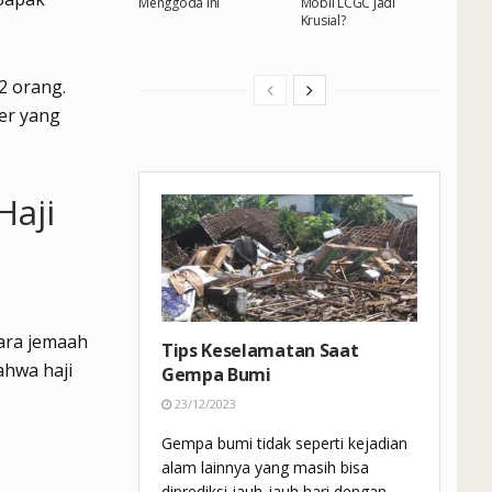
Menggoda Ini
Mobil LCGC Jadi
Krusial?
2 orang.
er yang
Haji
ara jemaah
Tips Keselamatan Saat
ahwa haji
Gempa Bumi
23/12/2023
Gempa bumi tidak seperti kejadian
alam lainnya yang masih bisa
diprediksi jauh-jauh hari dengan