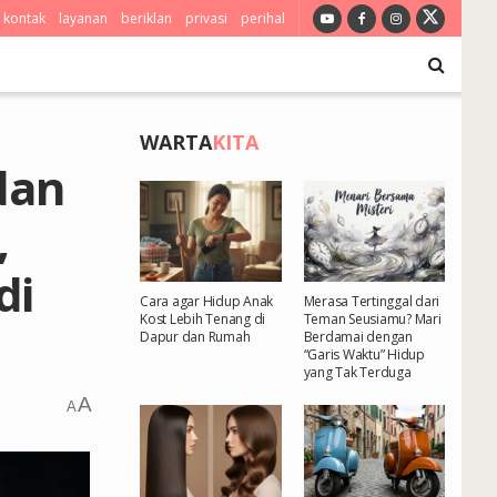
kontak
layanan
beriklan
privasi
perihal
WARTA
KITA
dan
,
di
Cara agar Hidup Anak
Merasa Tertinggal dari
Kost Lebih Tenang di
Teman Seusiamu? Mari
Dapur dan Rumah
Berdamai dengan
“Garis Waktu” Hidup
yang Tak Terduga
A
A