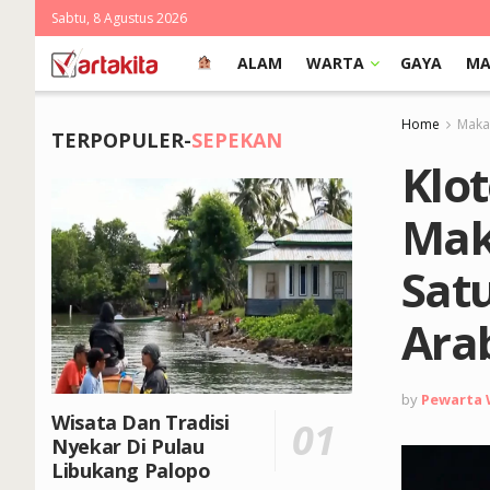
Sabtu, 8 Agustus 2026
ALAM
WARTA
GAYA
MA
Home
Makas
TERPOPULER-
SEPEKAN
Klo
Maka
Sat
Ara
by
Pewarta
Wisata Dan Tradisi
Nyekar Di Pulau
Libukang Palopo