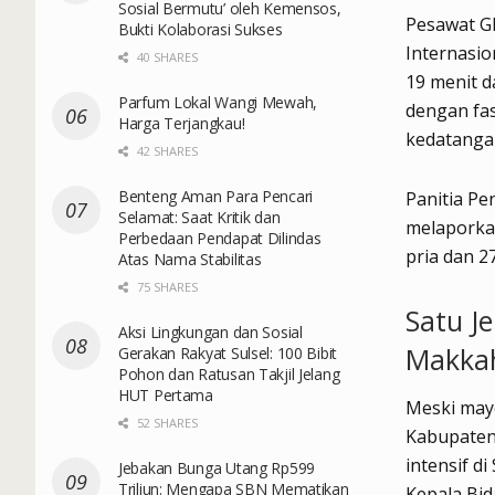
Sosial Bermutu’ oleh Kemensos,
Pesawat G
Bukti Kolaborasi Sukses
Internasio
40 SHARES
19 menit d
Parfum Lokal Wangi Mewah,
dengan fas
Harga Terjangkau!
kedatangan
42 SHARES
Benteng Aman Para Pencari
Panitia Pe
Selamat: Saat Kritik dan
melaporkan
Perbedaan Pendapat Dilindas
pria dan 2
Atas Nama Stabilitas
75 SHARES
Satu J
Aksi Lingkungan dan Sosial
Makka
Gerakan Rakyat Sulsel: 100 Bibit
Pohon dan Ratusan Takjil Jelang
HUT Pertama
Meski mayo
52 SHARES
Kabupaten 
intensif d
Jebakan Bunga Utang Rp599
Triliun: Mengapa SBN Mematikan
Kepala Bi