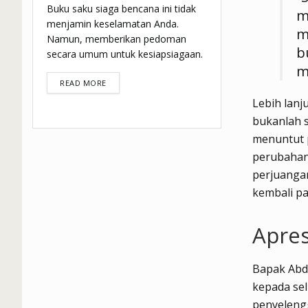
Buku saku siaga bencana ini tidak
m
menjamin keselamatan Anda.
m
Namun, memberikan pedoman
b
secara umum untuk kesiapsiagaan.
m
DETAILS
READ MORE
Lebih lanj
bukanlah 
menuntut 
perubahan 
perjuangan
kembali pa
Apres
Bapak Abdu
kepada sel
penyeleng