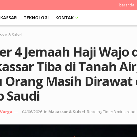
beranda
KASSAR
TEKNOLOGI
KONTAK
sar & Sulsel
ter 4 Jemaah Haji Wajo 
ssar Tiba di Tanah Air
u Orang Masih Dirawat 
b Saudi
 Warga
04/06/2026
in
Makassar & Sulsel
Reading Time: 3 mins read