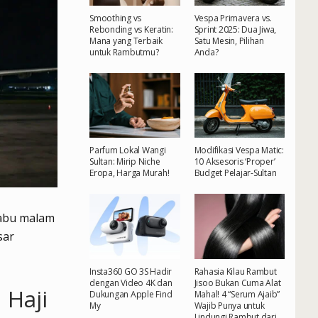
Smoothing vs
Vespa Primavera vs.
Rebonding vs Keratin:
Sprint 2025: Dua Jiwa,
Mana yang Terbaik
Satu Mesin, Pilihan
untuk Rambutmu?
Anda?
Parfum Lokal Wangi
Modifikasi Vespa Matic:
Sultan: Mirip Niche
10 Aksesoris ‘Proper’
Eropa, Harga Murah!
Budget Pelajar-Sultan
Rabu malam
sar
Insta360 GO 3S Hadir
Rahasia Kilau Rambut
dengan Video 4K dan
Jisoo Bukan Cuma Alat
 Haji
Dukungan Apple Find
Mahal! 4 “Serum Ajaib”
My
Wajib Punya untuk
Lindungi Rambut dari