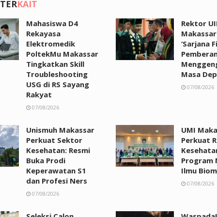
 TER
KAIT
Mahasiswa D4
Rektor UI
Rekayasa
Makassar:
Elektromedik
‘Sarjana F
PoltekMu Makassar
Pemberan
Tingkatkan Skill
Menggen
Troubleshooting
Masa Dep
USG di RS Sayang
07/08/2026
Rakyat
07/08/2026
Unismuh Makassar
UMI Maka
Perkuat Sektor
Perkuat R
Kesehatan: Resmi
Kesehata
Buka Prodi
Program 
Keperawatan S1
Ilmu Biom
dan Profesi Ners
07/08/2026
07/08/2026
Seleksi Calon
Waspada!