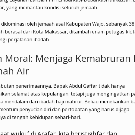
ar, yang memantau kondisi seluruh jemaah.
ni didominasi oleh jemaah asal Kabupaten Wajo, sebanyak 38
h berasal dari Kota Makassar, ditambah enam petugas klot
gi perjalanan ibadah.
 Moral: Menjaga Kemabruran 
nah Air
butan penerimaannya, Bapak Abdul Gaffar tidak hanya
kan selamat atas kepulangan, tetapi juga mengingatkan p
a mendalam dari ibadah haji mabrur. Beliau menekankan b
entum penyucian diri dan pertobatan yang harus dijaga
nya di tengah kehidupan sehari-hari.
Saat wukuf di Arafah kita beristighfar dan