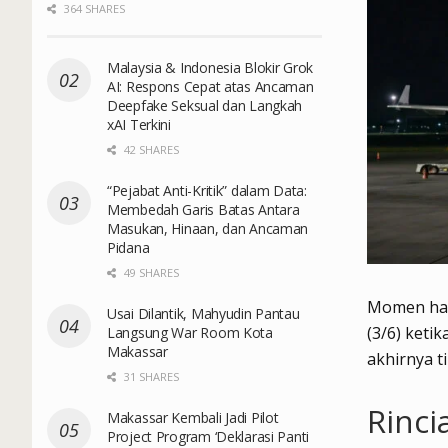
364 SHARES
Malaysia & Indonesia Blokir Grok
AI: Respons Cepat atas Ancaman
Deepfake Seksual dan Langkah
xAI Terkini
42 SHARES
“Pejabat Anti-Kritik” dalam Data:
Membedah Garis Batas Antara
Masukan, Hinaan, dan Ancaman
Pidana
49 SHARES
Momen har
Usai Dilantik, Mahyudin Pantau
(3/6) keti
Langsung War Room Kota
Makassar
akhirnya t
31 SHARES
Rinci
Makassar Kembali Jadi Pilot
Project Program ‘Deklarasi Panti