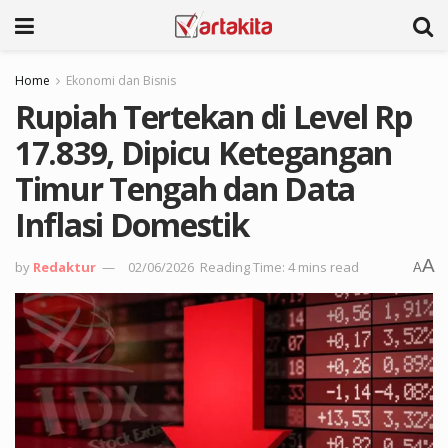
Home
Ekonomi dan Bisnis
Rupiah Tertekan di Level Rp
17.839, Dipicu Ketegangan
Timur Tengah dan Data
Inflasi Domestik
A
by
Redaktur
02/06/2026
Reading Time: 4 mins read
A