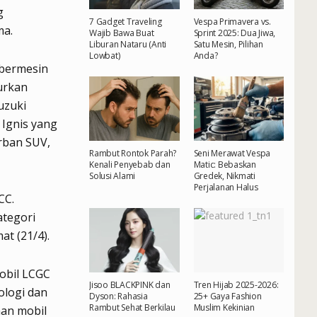
g
7 Gadget Traveling
Vespa Primavera vs.
ma.
Wajib Bawa Buat
Sprint 2025: Dua Jiwa,
Liburan Nataru (Anti
Satu Mesin, Pilihan
Lowbat)
Anda?
 bermesin
urkan
uzuki
 Ignis yang
rban SUV,
Rambut Rontok Parah?
Seni Merawat Vespa
Kenali Penyebab dan
Matic: Bebaskan
Solusi Alami
Gredek, Nikmati
Perjalanan Halus
CC.
tegori
at (21/4).
obil LCGC
Jisoo BLACKPINK dan
Tren Hijab 2025-2026:
ologi dan
Dyson: Rahasia
25+ Gaya Fashion
Rambut Sehat Berkilau
Muslim Kekinian
an mobil