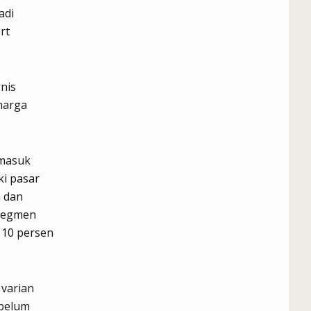
adi
rt
nis
harga
rmasuk
ki pasar
n dan
 segmen
 10 persen
 varian
 belum