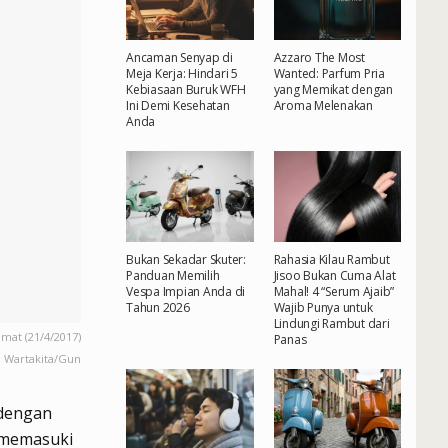
Ancaman Senyap di
Azzaro The Most
Meja Kerja: Hindari 5
Wanted: Parfum Pria
Kebiasaan Buruk WFH
yang Memikat dengan
Ini Demi Kesehatan
Aroma Melenakan
Anda
Bukan Sekadar Skuter:
Rahasia Kilau Rambut
Panduan Memilih
Jisoo Bukan Cuma Alat
Vespa Impian Anda di
Mahal! 4 “Serum Ajaib”
Tahun 2026
Wajib Punya untuk
Lindungi Rambut dari
mat (21/4/2017)
Panas
. Wartakita/Gun
 dengan
 memasuki