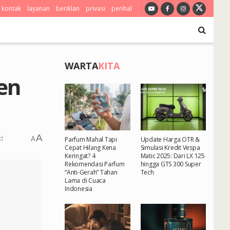
kontak
layanan
beriklan
privasi
perihal
WARTA
KITA
en
A
d
A
Parfum Mahal Tapi
Update Harga OTR &
Cepat Hilang Kena
Simulasi Kredit Vespa
Keringat? 4
Matic 2025: Dari LX 125
Rekomendasi Parfum
hingga GTS 300 Super
“Anti-Gerah” Tahan
Tech
Lama di Cuaca
Indonesia