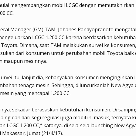
mulai mengembangkan mobil LCGC dengan memutakhirkan
200 CC.
neral Manager (GM) TAM, Johanes Pandyopranoto mengata
mengeluarkan LCGC 1.200 CC karena berdasarkan kebutuh
Toyota. Dimana, saat TAM melakukan survei ke konsumen,
sukan dari konsumen untuk perubahan mobil Toyota baik d
ain maupun mesinnya.
 survei itu, lanjut dia, kebanyakan konsumen menginginkan
mbahan tenaga mesin. Sehingga, diluncurkanlah New Agya
mesin yang mencapai 1.200 CC.
annya, sekadar berasaskan kebutuhan konsumen. Di sampin
aing dan dari segi regulasi juga mobil ini masuk, ternyata ki
n LCGC 1.200 CC,” katanya, di sela-sela launching New Agya
l Makassar, Jumat (21/4/17).