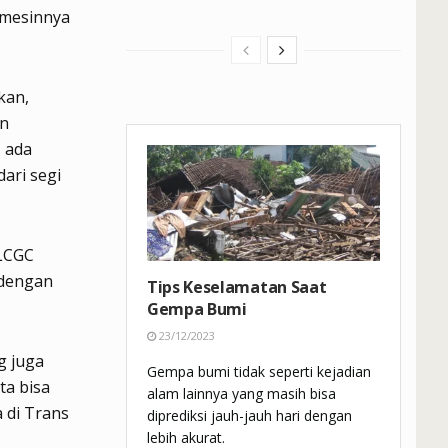
 mesinnya
kan,
an
 ada
ari segi
 LCGC
 dengan
Tips Keselamatan Saat
Gempa Bumi
23/12/2023
g juga
Gempa bumi tidak seperti kejadian
ta bisa
alam lainnya yang masih bisa
 di Trans
diprediksi jauh-jauh hari dengan
lebih akurat.