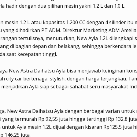
yla hadir dengan dua pilihan mesin yakni 1.2 L dan 1.0 L.
n mesin 1.2 L atau kapasitas 1.200 CC dengan 4 silinder it
u yang dihadirkan PT ADM. Direktur Marketing ADM Amelia
rangan tertulisnya, menuturkan, New Ayla 1.2L dilengkapi st
ang di bagian depan dan belakang, sehingga berkendara leb
a saat kecepatan tinggi.
caya New Astra Daihatsu Ayla bisa menjawab keinginan ko
h city car bertenaga, stylish, dengan harga terjangkau. T
L menjadikan Ayla siap sebagai sahabat seru masyarakat Ind
a, New Astra Daihatsu Ayla dengan berbagai varian untuk 
ai yang termurah Rp 92,55 juta hingga tertinggi Rp 132,8 juta
untuk Ayla mesin 1.2L dijual dengan kisaran Rp125,5 juta 
p 146,25 juta.