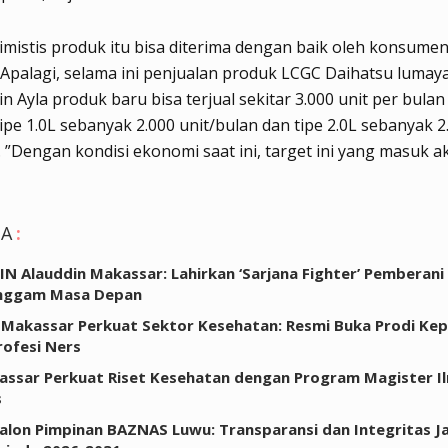
imistis produk itu bisa diterima dengan baik oleh konsume
 Apalagi, selama ini penjualan produk LCGC Daihatsu lumaya
in Ayla produk baru bisa terjual sekitar 3.000 unit per bula
tipe 1.0L sebanyak 2.000 unit/bulan dan tipe 2.0L sebanyak 2
. ”Dengan kondisi ekonomi saat ini, target ini yang masuk ak
GA
:
IN Alauddin Makassar: Lahirkan ‘Sarjana Fighter’ Pemberani
ggam Masa Depan
Makassar Perkuat Sektor Kesehatan: Resmi Buka Prodi Ke
rofesi Ners
ssar Perkuat Riset Kesehatan dengan Program Magister I
s
Calon Pimpinan BAZNAS Luwu: Transparansi dan Integritas Ja