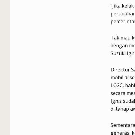
“Jika kela
perubahan 
pemerintah
Tak mau ka
dengan me
Suzuki Ign
Direktur S
mobil di s
LCGC, bahk
secara mes
Ignis suda
di tahap a
Sementara
generasi k