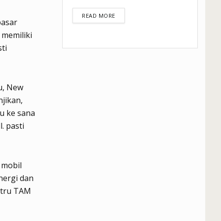
DETAILS
READ MORE
pasar
 memiliki
ti
u, New
jikan,
ju ke sana
. pasti
 mobil
nergi dan
stru TAM