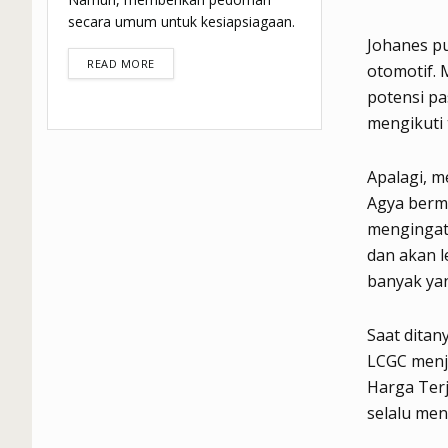
secara umum untuk kesiapsiagaan.
Johanes pu
DETAILS
READ MORE
otomotif. 
potensi pa
mengikuti
Apalagi, m
Agya berme
mengingat 
dan akan l
banyak yan
Saat dita
LCGC menj
Harga Terj
selalu men