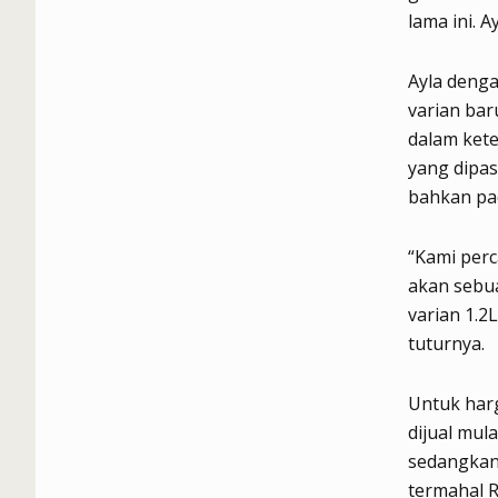
lama ini. A
Ayla denga
varian bar
dalam kete
yang dipas
bahkan pad
“Kami per
akan sebua
varian 1.2
tuturnya.
Untuk harg
dijual mul
sedangkan 
termahal R