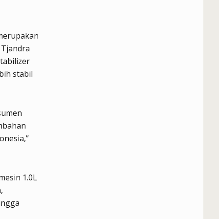
u merupakan
 Tjandra
abilizer
ih stabil
nsumen
ambahan
onesia,”
mesin 1.0L
,
hingga