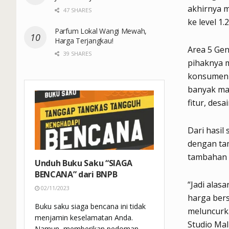
akhirnya 
47 SHARES
ke level 1.
Parfum Lokal Wangi Mewah,
Harga Terjangkau!
Area 5 Ge
39 SHARES
pihaknya 
konsumen 
banyak ma
fitur, des
Dari hasil
dengan ta
tambahan 
Unduh Buku Saku “SIAGA
BENCANA” dari BNPB
“Jadi alas
02/11/2023
harga bers
Buku saku siaga bencana ini tidak
meluncurka
menjamin keselamatan Anda.
Studio Mal
Namun, memberikan pedoman