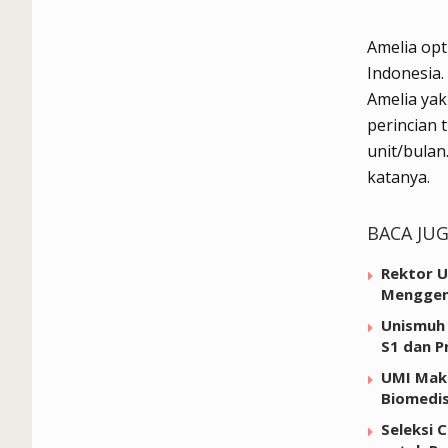
Amelia opt
Indonesia.
Amelia yak
perincian 
unit/bulan
katanya.
BACA JU
Rektor U
Menggen
Unismuh 
S1 dan P
UMI Maka
Biomedi
Seleksi 