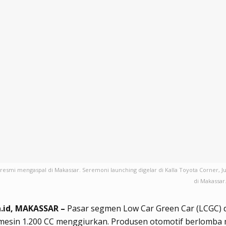
resmi mengaspal di Makassar. Seremoni launching digelar di Kalla Toyota Corner, Ju
di Makassar
.id, MAKASSAR –
Pasar segmen Low Car Green Car (LCGC)
 mesin 1.200 CC menggiurkan. Produsen otomotif berlomba