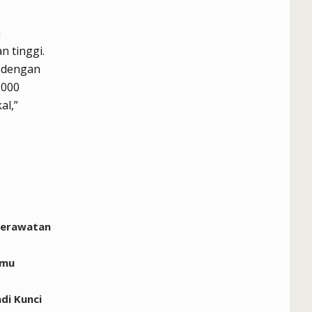
n
n tinggi.
n dengan
.000
al,”
perawatan
lmu
di Kunci