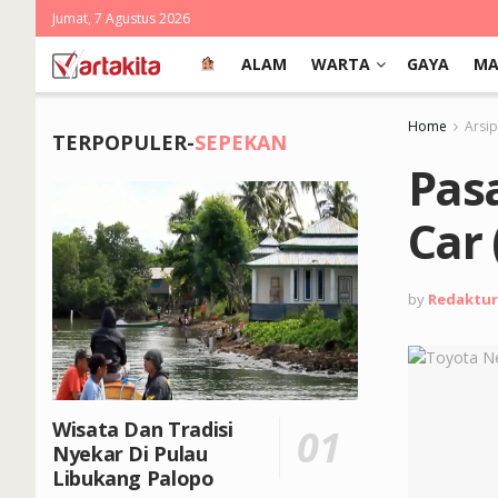
Jumat, 7 Agustus 2026
ALAM
WARTA
GAYA
MA
Home
Arsi
TERPOPULER-
SEPEKAN
Pas
Car
by
Redaktur
Wisata Dan Tradisi
Nyekar Di Pulau
Libukang Palopo