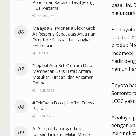
Pohon dan Ratusan Takjil Jelang
pasar ini.
HUT Pertama
meluncurka
52 SHARES
Malaysia & Indonesia Blokir Grok
PT Toyota
AI: Respons Cepat atas Ancaman
1.200 CC 
Deepfake Seksual dan Langkah
produk New
xAI Terkini
Indomobil 
38 SHARES
hadir den
“Pejabat Anti-Kritik” dalam Data:
namun har
Membedah Garis Batas Antara
Masukan, Hinaan, dan Ancaman
Pidana
Toyota had
45 SHARES
Sementara
LCGC yakni
#CekFakta Foto Jalan Tol Trans-
Papua
33 SHARES
Awalnya, 
dengan ka
AI Gempur Lapangan Kerja,
meningkat
Jurusan Ini Justru Makin Moncer