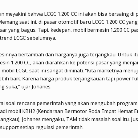
n meyakini bahwa LCGC 1.200 CC ini akan bisa bersaing di 
Memang saat ini, di pasar otomotif baru LCGC 1.200 CC yang
sar yang bagus. Tapi, kedepan, mobil bermesin 1.200 CC pas
 trend LCGC sebelumnya.
esinnya bertambah dan harganya juga terjangkau. Untuk it
sin 1.200 CC, akan diarahkan ke potensi pasar yang menjan
mobil LCGC saat ini sangat diminati. “Kita marketnya menu
ebih baik. Karena harga produk terjangkauan tapi power full
g suka,” ujar Johanes.
nyai soal rencana pemerintah yang akan mengubah program
adi mobil KBH2 (Kendaraan Bermotor Roda Empat Hemat E
angkau), Johanes mengaku, TAM tidak masalah soal itu. Ju
support setiap regulasi pemerintah.