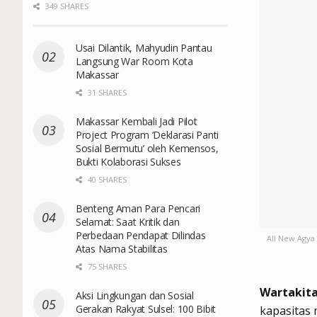
349 SHARES
Usai Dilantik, Mahyudin Pantau
Langsung War Room Kota
Makassar
31 SHARES
Makassar Kembali Jadi Pilot
Project Program ‘Deklarasi Panti
Sosial Bermutu’ oleh Kemensos,
Bukti Kolaborasi Sukses
40 SHARES
Benteng Aman Para Pencari
Selamat: Saat Kritik dan
Perbedaan Pendapat Dilindas
All New Agya 
Atas Nama Stabilitas
75 SHARES
Wartakita
Aksi Lingkungan dan Sosial
Gerakan Rakyat Sulsel: 100 Bibit
kapasitas