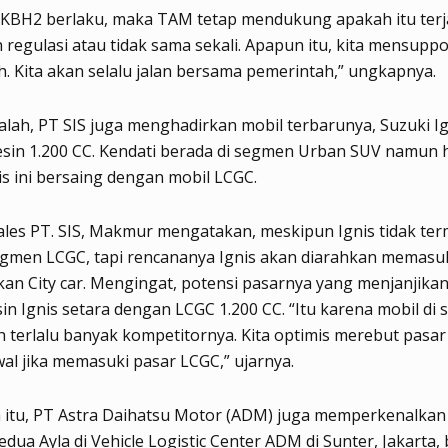
k KBH2 berlaku, maka TAM tetap mendukung apakah itu terj
regulasi atau tidak sama sekali. Apapun itu, kita mensuppo
. Kita akan selalu jalan bersama pemerintah,” ungkapnya.
lah, PT SIS juga menghadirkan mobil terbarunya, Suzuki Ig
sin 1.200 CC. Kendati berada di segmen Urban SUV namun 
is ini bersaing dengan mobil LCGC.
ales PT. SIS, Makmur mengatakan, meskipun Ignis tidak te
egmen LCGC, tapi rencananya Ignis akan diarahkan memasu
an City car. Mengingat, potensi pasarnya yang menjanjika
in Ignis setara dengan LCGC 1.200 CC. “Itu karena mobil di
h terlalu banyak kompetitornya. Kita optimis merebut pasar
wal jika memasuki pasar LCGC,” ujarnya.
 itu, PT Astra Daihatsu Motor (ADM) juga memperkenalkan
edua Ayla di Vehicle Logistic Center ADM di Sunter, Jakarta,