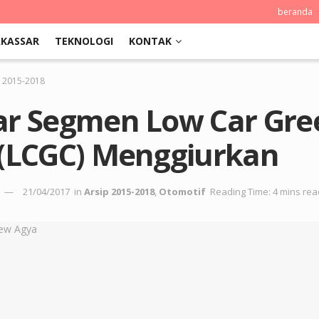
beranda
KASSAR
TEKNOLOGI
KONTAK
p 2015-2018
ar Segmen Low Car Gre
 (LCGC) Menggiurkan
21/04/2017
in
Arsip 2015-2018
,
Otomotif
Reading Time: 4 mins rea