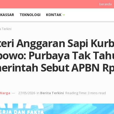
beranda
KASSAR
TEKNOLOGI
KONTAK
a Terkini
teri Anggaran Sapi Kur
bowo: Purbaya Tak Tah
erintah Sebut APBN Rp
 Warga
27/05/2026
in
Berita Terkini
Reading Time: 3 mins read