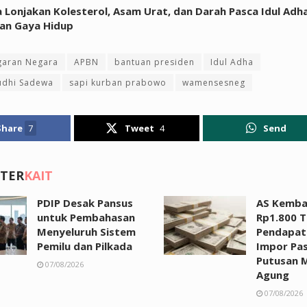
Lonjakan Kolesterol, Asam Urat, dan Darah Pasca Idul Adh
dan Gaya Hidup
garan Negara
APBN
bantuan presiden
Idul Adha
udhi Sadewa
sapi kurban prabowo
wamensesneg
Share
7
Tweet
4
Send
 TER
KAIT
PDIP Desak Pansus
AS Kemba
untuk Pembahasan
Rp1.800 Tr
Menyeluruh Sistem
Pendapat
Pemilu dan Pilkada
Impor Pa
Putusan 
07/08/2026
Agung
07/08/2026