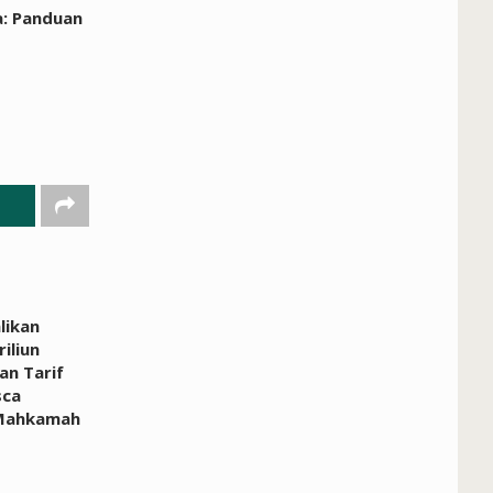
a: Panduan
likan
iliun
an Tarif
sca
Mahkamah