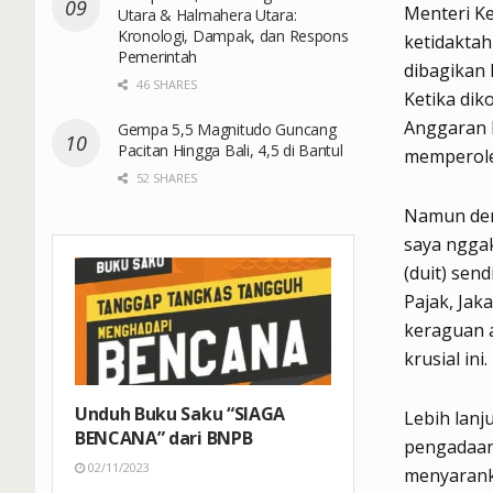
Menteri K
Utara & Halmahera Utara:
Kronologi, Dampak, dan Respons
ketidakta
Pemerintah
dibagikan 
46 SHARES
Ketika di
Anggaran 
Gempa 5,5 Magnitudo Guncang
Pacitan Hingga Bali, 4,5 di Bantul
memperole
52 SHARES
Namun dem
saya nggak
(duit) sen
Pajak, Jak
keraguan a
krusial ini.
Unduh Buku Saku “SIAGA
Lebih lanj
BENCANA” dari BNPB
pengadaan
02/11/2023
menyarank