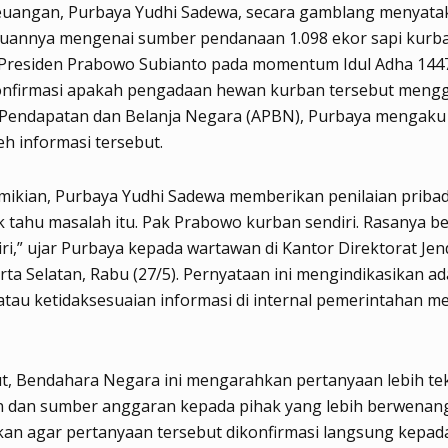
euangan, Purbaya Yudhi Sadewa, secara gamblang menyata
huannya mengenai sumber pendanaan 1.098 ekor sapi kurb
Presiden Prabowo Subianto pada momentum Idul Adha 1447 
konfirmasi apakah pengadaan hewan kurban tersebut men
Pendapatan dan Belanja Negara (APBN), Purbaya mengaku
h informasi tersebut.
ikian, Purbaya Yudhi Sadewa memberikan penilaian pribad
 tahu masalah itu. Pak Prabowo kurban sendiri. Rasanya be
diri,” ujar Purbaya kepada wartawan di Kantor Direktorat Jen
arta Selatan, Rabu (27/5). Pernyataan ini mengindikasikan a
tau ketidaksesuaian informasi di internal pemerintahan m
ut, Bendahara Negara ini mengarahkan pertanyaan lebih tek
 dan sumber anggaran kepada pihak yang lebih berwenang
an agar pertanyaan tersebut dikonfirmasi langsung kepad