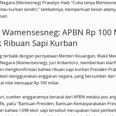
 Negara (Mensesneg) Prasetyo Hadi. “Coba tanya Mensesneg
eliau kurban sendiri,” tambahnya, memperkuat kesan adany
asan.
m Wamensesneg: APBN Rp 100 M
 Ribuan Sapi Kurban
g terbalik dengan pernyataan Menteri Keuangan, Wakil Men
 Negara (Wamensesneg), Juri Ardiantoro, memberikan klarif
uri mengkonfirmasi bahwa ribuan sapi kurban Presiden Pr
beli menggunakan anggaran negara, yang bersumber dari
al nilai mencapai Rp 100 miliar.
uri, sumber anggarannya berasal dari APBN melalui pos an
fik, yaitu “Bantuan Presiden, Bantuan Kemasyarakatan Presi
n bahwa 1.098 ekor sapi tersebut merupakan hasil pembeli