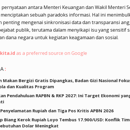
 pernyataan antara Menteri Keuangan dan Wakil Menteri Se
 menciptakan sebuah paradoks informasi. Hal ini menimbul
 penting mengenai sinkronisasi data dan transparansi ang
ejabat publik, terutama dalam menyikapi isu yang sensitif s
n dana negara untuk kegiatan keagamaan dan sosial.
kita.id
as a preferred source on Google
GA
:
 Makan Bergizi Gratis Dipangkas, Badan Gizi Nasional Fokus
ola dan Kualitas Program
an Pendahuluan RAPBN & RKP 2027: Ini Target Ekonomi yan
ti
 Penyelamatan Rupiah dan Tiga Pos Kritis APBN 2026
p Biang Kerok Rupiah Loyo Tembus 17.900/USD: Konflik Ti
Kebutuhan Dolar Meningkat