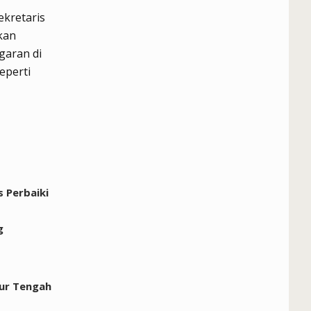
kretaris
kan
garan di
eperti
 Perbaiki
g
mur Tengah