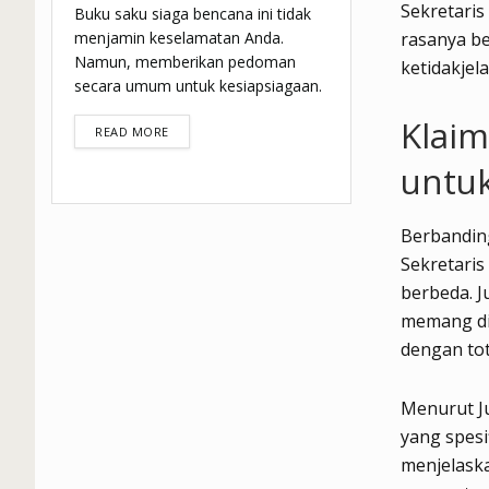
Sekretaris
Buku saku siaga bencana ini tidak
menjamin keselamatan Anda.
rasanya b
Namun, memberikan pedoman
ketidakjel
secara umum untuk kesiapsiagaan.
Klai
DETAILS
READ MORE
untuk
Berbandin
Sekretaris
berbeda. J
memang di
dengan tot
Menurut J
yang spesi
menjelaska