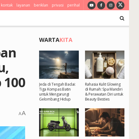
kontak
layanan
beriklan
privasi
perihal
WARTA
KITA
ban
u,
 100
Jeda di Tengah Badai:
Rahasia Kulit Glowing
Tiga Kompas Batin
di Rumah: Spa Mandiri
untuk Mengarungi
& Perawatan Diri untuk
Gelombang Hidup
Beauty Besties
A
A