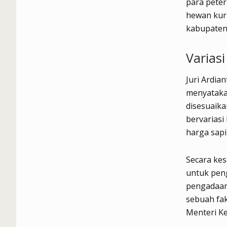
para peter
hewan kurb
kabupaten 
Variasi
Juri Ardia
menyatakan
disesuaika
bervarias
harga sapi
Secara kes
untuk pen
pengadaan
sebuah fa
Menteri K