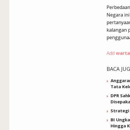
Perbedaan
Negara ini
pertanyaan
kalangan p
penggunaa
Add
warta
BACA JU
Anggaran
Tata Kel
DPR Sahk
Disepaka
Strategi
BI Ungka
Hingga 