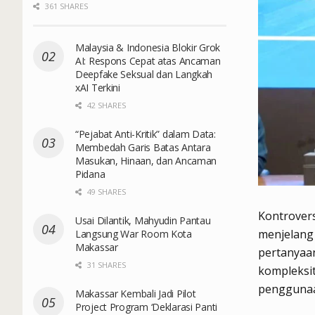
361 SHARES
Malaysia & Indonesia Blokir Grok
AI: Respons Cepat atas Ancaman
Deepfake Seksual dan Langkah
xAI Terkini
42 SHARES
“Pejabat Anti-Kritik” dalam Data:
Membedah Garis Batas Antara
Masukan, Hinaan, dan Ancaman
Pidana
49 SHARES
Kontrover
Usai Dilantik, Mahyudin Pantau
menjelang 
Langsung War Room Kota
Makassar
pertanyaan
31 SHARES
kompleksit
penggunaa
Makassar Kembali Jadi Pilot
Project Program ‘Deklarasi Panti