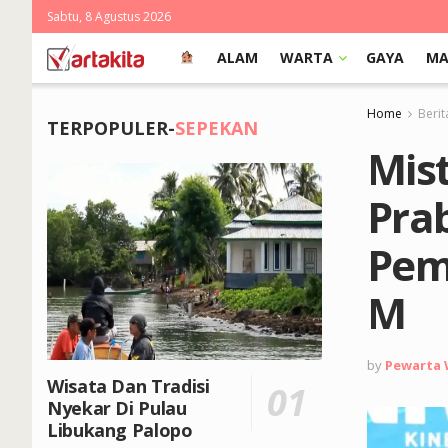
Sabtu, 8 Agustus 2026
ALAM
WARTA
GAYA
MA
Home
Berit
TERPOPULER-
SEPEKAN
Mis
Pra
Pem
M
by
Pewarta
Wisata Dan Tradisi
Nyekar Di Pulau
Libukang Palopo