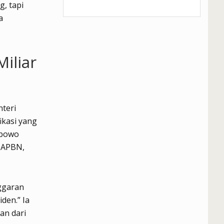
, tapi
a
iliar
teri
ikasi yang
abowo
 APBN,
ggaran
den.” Ia
an dari