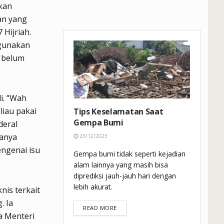
kan
an yang
Hijriah.
ggunakan
 belum
i. “Wah
liau pakai
Tips Keselamatan Saat
Gempa Bumi
deral
danya
23/12/2023
engenai isu
Gempa bumi tidak seperti kejadian
alam lainnya yang masih bisa
diprediksi jauh-jauh hari dengan
lebih akurat.
nis terkait
. Ia
DETAILS
READ MORE
a Menteri