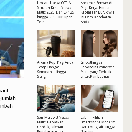
Update Harga OTR &
Ancaman Senyap di
Simulasi Kredit Vespa
Meja Kerja: Hindari 5
Matic 2025: Dari LX 125
Kebiasaan Buruk WFH
hingga GTS 300 Super
Ini Demi Kesehatan
Tech
Anda
Aroma Kopi Pagi Anda,
Smoothing vs
Tetap Hangat
Rebonding vs Keratin:
Sempurna Hingga
Mana yang Terbaik
Siang
untuk Rambutmu?
ianto
ejumlah
nambah
i
Seni Merawat Vespa
Labirin Pilihan
Matic: Bebaskan
Smartphone Modern:
Gredek, Nikmati
Dari Fotografi Hingga
Perjalanan Halus
Gaming