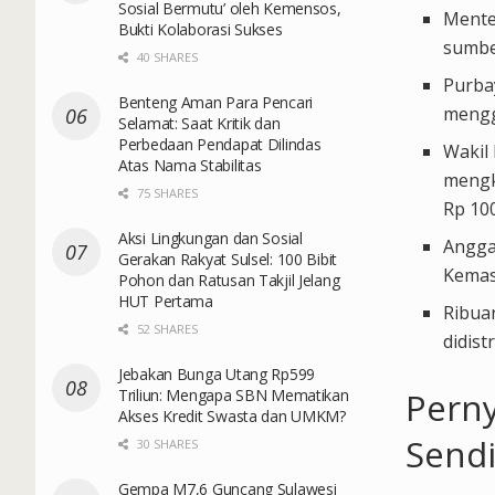
Sosial Bermutu’ oleh Kemensos,
Mente
Bukti Kolaborasi Sukses
sumbe
40 SHARES
Purba
Benteng Aman Para Pencari
mengg
Selamat: Saat Kritik dan
Perbedaan Pendapat Dilindas
Wakil
Atas Nama Stabilitas
mengk
75 SHARES
Rp 100
Aksi Lingkungan dan Sosial
Angga
Gerakan Rakyat Sulsel: 100 Bibit
Kemas
Pohon dan Ratusan Takjil Jelang
HUT Pertama
Ribuan
52 SHARES
didist
Jebakan Bunga Utang Rp599
Triliun: Mengapa SBN Mematikan
Perny
Akses Kredit Swasta dan UMKM?
Sendi
30 SHARES
Gempa M7,6 Guncang Sulawesi