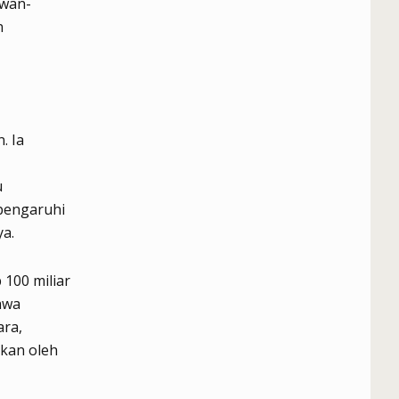
ewan-
n
. Ia
u
pengaruhi
ya.
100 miliar
hwa
ara,
kan oleh