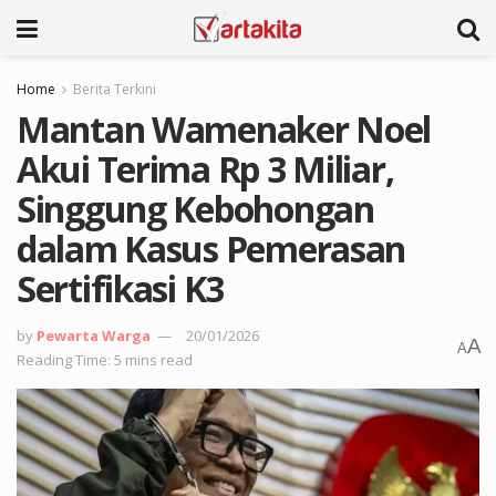
Home
Berita Terkini
Mantan Wamenaker Noel
Akui Terima Rp 3 Miliar,
Singgung Kebohongan
dalam Kasus Pemerasan
Sertifikasi K3
by
Pewarta Warga
20/01/2026
A
A
Reading Time: 5 mins read