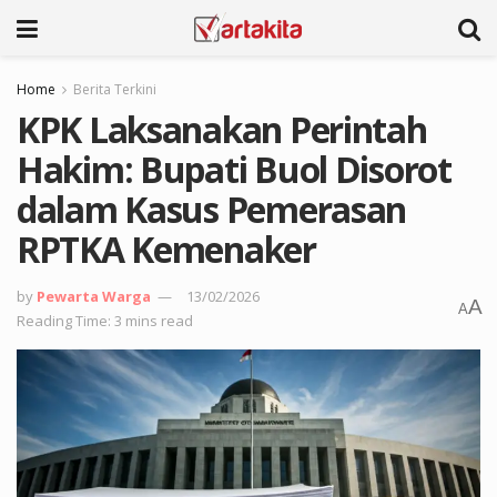
Home
Berita Terkini
KPK Laksanakan Perintah
Hakim: Bupati Buol Disorot
dalam Kasus Pemerasan
RPTKA Kemenaker
by
Pewarta Warga
13/02/2026
A
A
Reading Time: 3 mins read