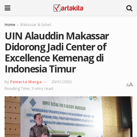
Home
Makassar & Sulsel
UIN Alauddin Makassar
Didorong Jadi Center of
Excellence Kemenag di
Indonesia Timur
by
Pewarta Warga
20/01/2026
A
A
Reading Time: 3 mins read