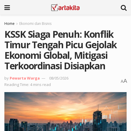
Home
Ekonomi dan Bisnis
KSSK Siaga Penuh: Konflik
Timur Tengah Picu Gejolak
Ekonomi Global, Mitigasi
Terkoordinasi Disiapkan
by
Pewarta Warga
08/05/2026
A
A
Reading Time: 4 mins read