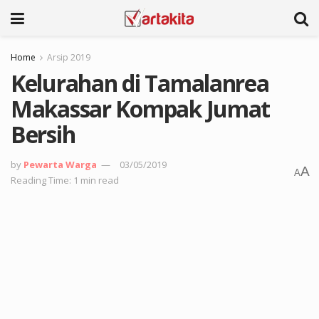
Home
Arsip 2019
Kelurahan di Tamalanrea
Makassar Kompak Jumat
Bersih
by
Pewarta Warga
03/05/2019
A
A
Reading Time: 1 min read