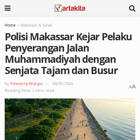
Home
Makassar & Sulsel
Polisi Makassar Kejar Pelaku
Penyerangan Jalan
Muhammadiyah dengan
Senjata Tajam dan Busur
by
Pewarta Warga
08/05/2026
A
A
Reading Time: 2 mins read