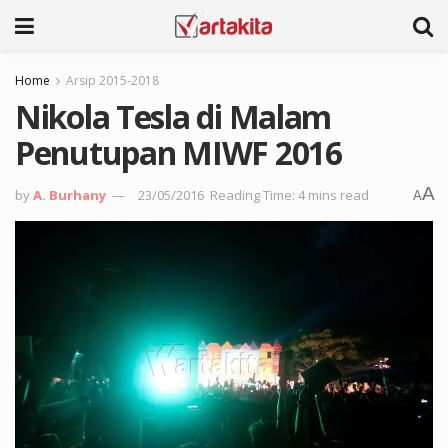
Home
Arsip 2015-2018
Nikola Tesla di Malam
Penutupan MIWF 2016
A
by
A. Burhany
23/05/2016
Reading Time: 4 mins read
A