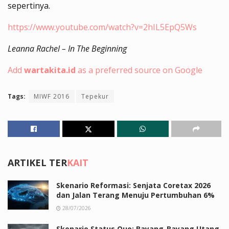
sepertinya.
https://www.youtube.com/watch?v=2hIL5EpQ5Ws
Leanna Rachel – In The Beginning
Add
wartakita.id
as a preferred source on Google
Tags:
MIWF 2016
Tepekur
ARTIKEL TER
KAIT
Skenario Reformasi: Senjata Coretax 2026
dan Jalan Terang Menuju Pertumbuhan 6%
28/07/2026
Skenario Status Quo: Bayang-Bayang Utang