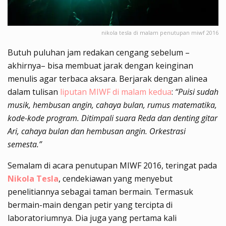
nikola tesla di malam penutupan miwf 2016
Butuh puluhan jam redakan cengang sebelum –
akhirnya– bisa membuat jarak dengan keinginan
menulis agar terbaca aksara. Berjarak dengan alinea
dalam tulisan
liputan MIWF di malam kedua
:
“Puisi sudah
musik, hembusan angin, cahaya bulan, rumus matematika,
kode-kode program. Ditimpali suara Reda dan denting gitar
Ari, cahaya bulan dan hembusan angin. Orkestrasi
semesta.”
Semalam di acara penutupan MIWF 2016, teringat pada
Nikola Tesla
, cendekiawan yang menyebut
penelitiannya sebagai taman bermain. Termasuk
bermain-main dengan petir yang tercipta di
laboratoriumnya. Dia juga yang pertama kali