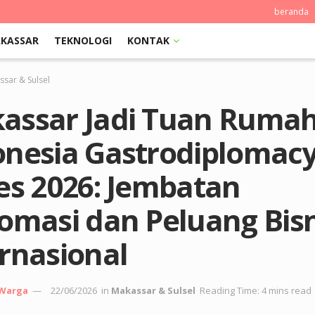
beranda
KASSAR
TEKNOLOGI
KONTAK
sar & Sulsel
assar Jadi Tuan Ruma
onesia Gastrodiplomac
es 2026: Jembatan
lomasi dan Peluang Bisn
rnasional
 Warga
22/06/2026
in
Makassar & Sulsel
Reading Time: 4 mins read