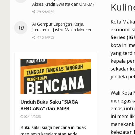
Kulin
Akses Kredit Swasta dan UMKM?
29 SHARES
Kota Maka
AI Gempur Lapangan Kerja,
ekonomi s
Jurusan Ini Justru Makin Moncer
Series (IG
47 SHARES
kota ini m
yang terdi
kepala per
sekadar k
jendela pe
Wali Kota 
menegaska
Unduh Buku Saku “SIAGA
BENCANA” dari BNPB
emas untuk
ini memili
02/11/2023
menekanka
Buku saku siaga bencana ini tidak
kelezatan
menjamin keselamatan Anda.