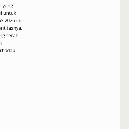
a yang
i untuk
S 2026 ini
ntitasnya,
ng cerah
n
erhadap