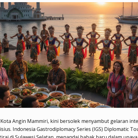
Kota Angin Mammiri, kini bersolek menyambut gelaran inte
isius. Indonesia Gastrodiplomacy Series (IGS) Diplomatic To
rai di Sulawesi Selatan, menandai babak baru dalam upaya