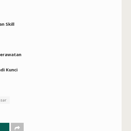
 Skill
perawatan
di Kunci
sar