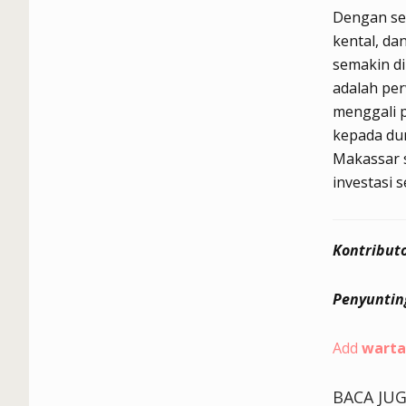
Dengan se
kental, d
semakin di
adalah per
menggali 
kepada duni
Makassar s
investasi 
Kontributo
Penyuntin
Add
warta
BACA JU