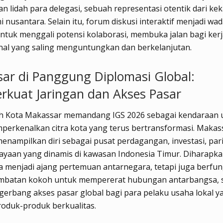
 lidah para delegasi, sebuah representasi otentik dari ke
 nusantara. Selain itu, forum diskusi interaktif menjadi wa
untuk menggali potensi kolaborasi, membuka jalan bagi ker
nal yang saling menguntungkan dan berkelanjutan.
ar di Panggung Diplomasi Global:
kuat Jaringan dan Akses Pasar
h Kota Makassar memandang IGS 2026 sebagai kendaraan
erkenalkan citra kota yang terus bertransformasi. Makas
enampilkan diri sebagai pusat perdagangan, investasi, pari
yaan yang dinamis di kawasan Indonesia Timur. Diharapkan
a menjadi ajang pertemuan antarnegara, tetapi juga berfun
embatan kokoh untuk mempererat hubungan antarbangsa, s
erbang akses pasar global bagi para pelaku usaha lokal y
roduk-produk berkualitas.