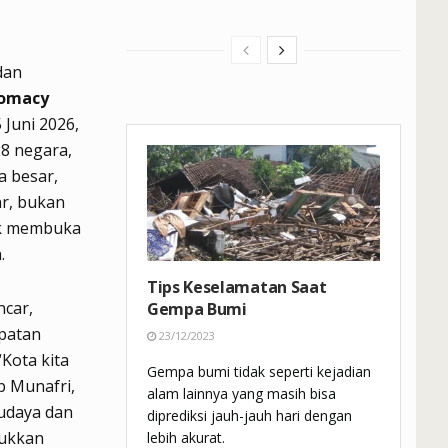
dan
lomacy
5 Juni 2026,
28 negara,
a besar,
ar, bukan
uk membuka
.
Tips Keselamatan Saat
ncar,
Gempa Bumi
patan
23/12/2023
Kota kita
Gempa bumi tidak seperti kejadian
p Munafri,
alam lainnya yang masih bisa
udaya dan
diprediksi jauh-jauh hari dengan
jukkan
lebih akurat.