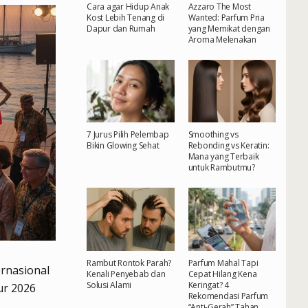
Cara agar Hidup Anak
Azzaro The Most
Kost Lebih Tenang di
Wanted: Parfum Pria
Dapur dan Rumah
yang Memikat dengan
Aroma Melenakan
7 Jurus Pilih Pelembap
Smoothing vs
Bikin Glowing Sehat
Rebonding vs Keratin:
Mana yang Terbaik
untuk Rambutmu?
Rambut Rontok Parah?
Parfum Mahal Tapi
rnasional
Kenali Penyebab dan
Cepat Hilang Kena
Solusi Alami
Keringat? 4
ur 2026
Rekomendasi Parfum
“Anti-Gerah” Tahan