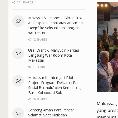
351 SHARES
Malaysia & Indonesia Blokir Grok
AI: Respons Cepat atas Ancaman
Deepfake Seksual dan Langkah
xAI Terkini
42 SHARES
Usai Dilantik, Mahyudin Pantau
Langsung War Room Kota
Makassar
31 SHARES
Makassar Kembali Jadi Pilot
Project Program ‘Deklarasi Panti
Sosial Bermutu’ oleh Kemensos,
Bukti Kolaborasi Sukses
40 SHARES
Makassar, 
Benteng Aman Para Pencari
yang prest
Selamat: Saat Kritik dan
membuka ti