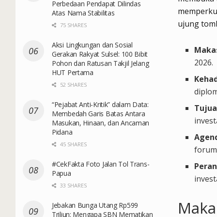
Perbedaan Pendapat Dilindas
memperkuat
Atas Nama Stabilitas
ujung tom
75 SHARES
Aksi Lingkungan dan Sosial
Makas
Gerakan Rakyat Sulsel: 100 Bibit
2026.
Pohon dan Ratusan Takjil Jelang
HUT Pertama
Kehad
52 SHARES
diplom
“Pejabat Anti-Kritik” dalam Data:
Tujua
Membedah Garis Batas Antara
inves
Masukan, Hinaan, dan Ancaman
Pidana
Agend
45 SHARES
forum 
#CekFakta Foto Jalan Tol Trans-
Peran
Papua
invest
33 SHARES
Makas
Jebakan Bunga Utang Rp599
Triliun: Mengapa SBN Mematikan