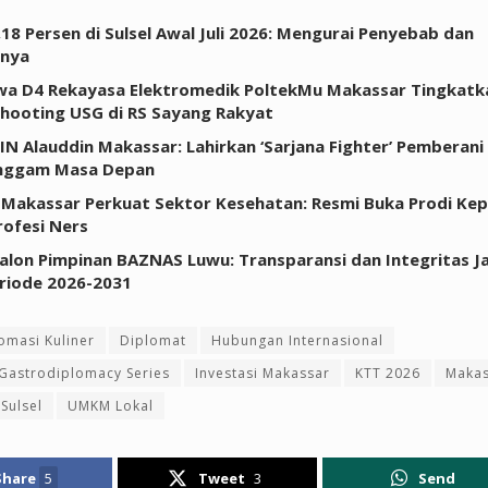
0,18 Persen di Sulsel Awal Juli 2026: Mengurai Penyebab dan
inya
a D4 Rekayasa Elektromedik PoltekMu Makassar Tingkatkan
hooting USG di RS Sayang Rakyat
IN Alauddin Makassar: Lahirkan ‘Sarjana Fighter’ Pemberani
ggam Masa Depan
Makassar Perkuat Sektor Kesehatan: Resmi Buka Prodi Ke
rofesi Ners
Calon Pimpinan BAZNAS Luwu: Transparansi dan Integritas Ja
riode 2026-2031
omasi Kuliner
Diplomat
Hubungan Internasional
Gastrodiplomacy Series
Investasi Makassar
KTT 2026
Makas
 Sulsel
UMKM Lokal
Share
5
Tweet
3
Send