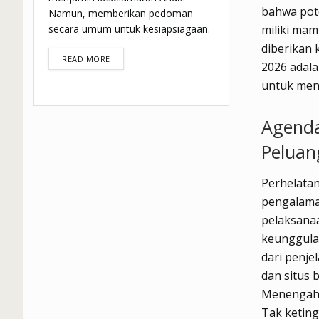
bahwa pote
Namun, memberikan pedoman
secara umum untuk kesiapsiagaan.
miliki mam
diberikan
DETAILS
READ MORE
2026 adala
untuk men
Agenda
Peluan
Perhelata
pengalaman
pelaksanaa
keunggulan
dari penj
dan situs 
Menengah 
Tak keting