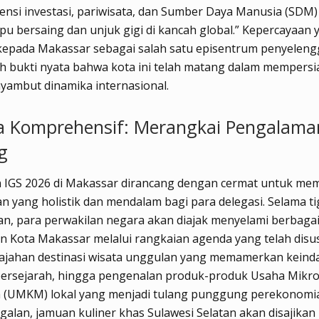
nsi investasi, pariwisata, dan Sumber Daya Manusia (SDM) 
pu bersaing dan unjuk gigi di kancah global.” Kepercayaan 
 kepada Makassar sebagai salah satu episentrum penyeleng
h bukti nyata bahwa kota ini telah matang dalam mempersia
yambut dinamika internasional.
 Komprehensif: Merangkai Pengalama
g
n IGS 2026 di Makassar dirancang dengan cermat untuk me
 yang holistik dan mendalam bagi para delegasi. Selama ti
n, para perwakilan negara akan diajak menyelami berbaga
 Kota Makassar melalui rangkaian agenda yang telah disu
elajahan destinasi wisata unggulan yang memamerkan keind
bersejarah, hingga pengenalan produk-produk Usaha Mikro,
(UMKM) lokal yang menjadi tulang punggung perekonomia
galan, jamuan kuliner khas Sulawesi Selatan akan disajikan