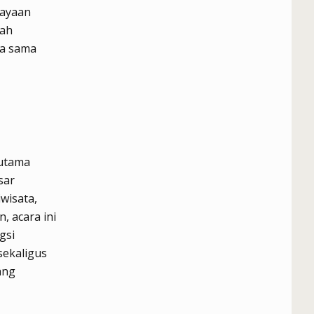
kayaan
dah
ja sama
 utama
sar
wisata,
, acara ini
gsi
ekaligus
ang