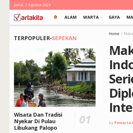
Jumat, 7 Agustus 2026
ALAM
WARTA
GAYA
MA
Home
Makas
TERPOPULER-
SEPEKAN
Mak
Ind
Seri
Dip
Inte
Wisata Dan Tradisi
Nyekar Di Pulau
by
Pewarta
Libukang Palopo