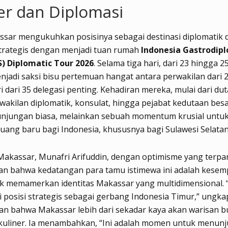
er dan Diplomasi
ssar mengukuhkan posisinya sebagai destinasi diplomatik 
trategis dengan menjadi tuan rumah
Indonesia Gastrodip
S) Diplomatic Tour 2026
. Selama tiga hari, dari 23 hingga 2
enjadi saksi bisu pertemuan hangat antara perwakilan dari 
ri dari 35 delegasi penting. Kehadiran mereka, mulai dari dut
wakilan diplomatik, konsulat, hingga pejabat kedutaan bes
unjungan biasa, melainkan sebuah momentum krusial unt
luang baru bagi Indonesia, khususnya bagi Sulawesi Selatan
Makassar, Munafri Arifuddin, dengan optimisme yang terpa
n bahwa kedatangan para tamu istimewa ini adalah kesem
 memamerkan identitas Makassar yang multidimensional. “
ki posisi strategis sebagai gerbang Indonesia Timur,” ungka
n bahwa Makassar lebih dari sekadar kaya akan warisan b
 kuliner. Ia menambahkan, “Ini adalah momen untuk menun