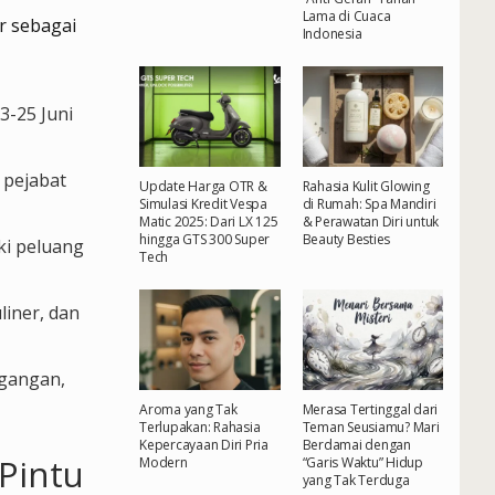
Lama di Cuaca
r sebagai
Indonesia
3-25 Juni
 pejabat
Update Harga OTR &
Rahasia Kulit Glowing
Simulasi Kredit Vespa
di Rumah: Spa Mandiri
Matic 2025: Dari LX 125
& Perawatan Diri untuk
hingga GTS 300 Super
Beauty Besties
ki peluang
Tech
iner, dan
agangan,
Aroma yang Tak
Merasa Tertinggal dari
Terlupakan: Rahasia
Teman Seusiamu? Mari
Kepercayaan Diri Pria
Berdamai dengan
Pintu
Modern
“Garis Waktu” Hidup
yang Tak Terduga