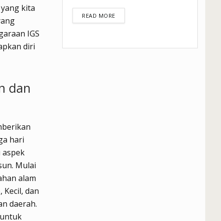
yang kita
DETAILS
READ MORE
yang
garaan IGS
pkan diri
n dan
mberikan
ga hari
i aspek
sun. Mulai
ahan alam
 Kecil, dan
n daerah.
 untuk