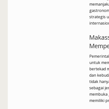
memanjakan
gastronomi
strategis 
internasio
Makass
Memper
Pemerinta
untuk memp
bertekad m
dan kebuda
tidak hany
sebagai j
membuka g
memiliki p