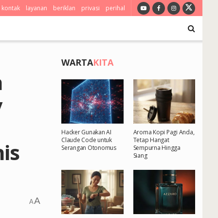
kontak
layanan
beriklan
privasi
perihal
WARTA
KITA
h
y
Hacker Gunakan AI
Aroma Kopi Pagi Anda,
Claude Code untuk
Tetap Hangat
is
Serangan Otonomus
Sempurna Hingga
Siang
A
A