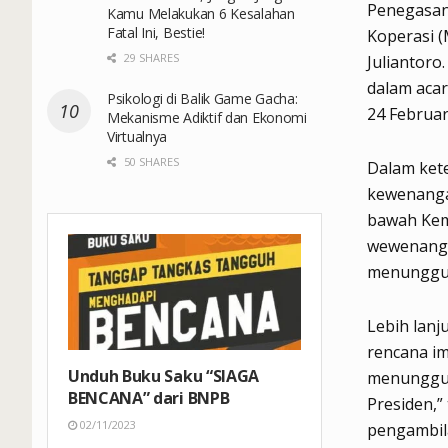
Penegasan
Kamu Melakukan 6 Kesalahan
Fatal Ini, Bestie!
Koperasi (
29 SHARES
Juliantoro
dalam acar
Psikologi di Balik Game Gacha:
24 Februar
Mekanisme Adiktif dan Ekonomi
Virtualnya
50 SHARES
Dalam ket
kewenangan
bawah Keme
wewenangny
menunggu P
Lebih lanj
rencana im
Unduh Buku Saku “SIAGA
menunggu 
BENCANA” dari BNPB
Presiden,”
02/11/2023
pengambila