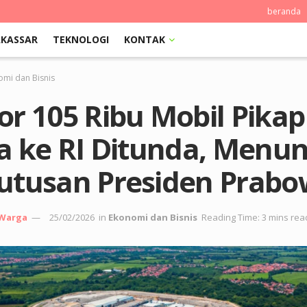
beranda
KASSAR
TEKNOLOGI
KONTAK
omi dan Bisnis
r 105 Ribu Mobil Pikap
ia ke RI Ditunda, Menu
utusan Presiden Prab
 Warga
25/02/2026
in
Ekonomi dan Bisnis
Reading Time: 3 mins rea