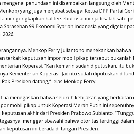
 mengenai penundaan ini disampaikan langsung oleh Ment
Menkop) yang juga menjabat sebagai Ketua DPP Partai Geri
. Ia mengungkapkan hal tersebut usai menjadi salah satu p
a Sarasehan 99 Ekonomi Syariah Indonesia yang digelar pad
i 2026.
erangannya, Menkop Ferry Juliantono menekankan bahwa
 terkait keputusan impor mobil pikap tersebut bukanlah 
nterian Koperasi. “Kan kemarin sudah diputuskan, itu bu
a Kementerian Koperasi. Jadi itu sudah diputuskan ditund
ak Presiden datang,” jelas Menkop Ferry.
ut, ia menegaskan bahwa seluruh kebijakan yang berkaitan
por mobil pikap untuk Koperasi Merah Putih ini sepenuhn
keputusan akhir dari Presiden Prabowo Subianto. “Tungg
 tegasnya, menggarisbawahi bahwa otoritas tertinggi dalam
n keputusan ini berada di tangan Presiden.