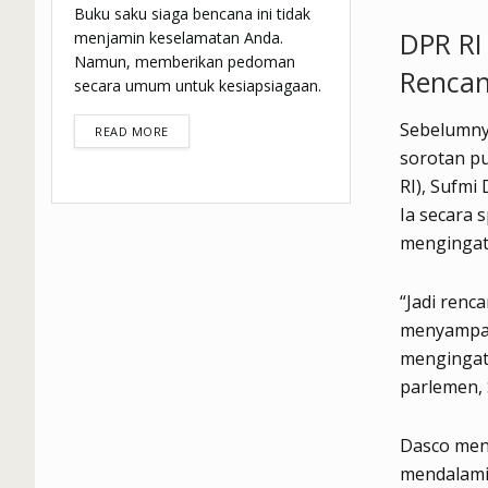
Buku saku siaga bencana ini tidak
DPR R
menjamin keselamatan Anda.
Namun, memberikan pedoman
Rencan
secara umum untuk kesiapsiagaan.
Sebelumnya
DETAILS
READ MORE
sorotan pu
RI), Sufmi
Ia secara 
mengingat 
“Jadi renc
menyampai
mengingat 
parlemen, 
Dasco men
mendalami 