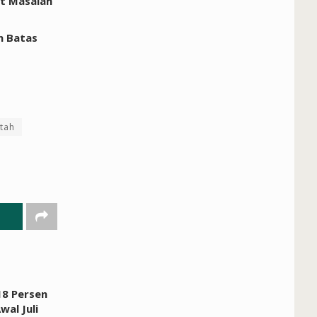
it Masalah
n Batas
tah
,18 Persen
Awal Juli