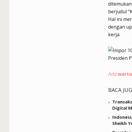
ditemukan 
berjudul “
Hal ini me
dengan up
kerja.
Add
warta
BACA JU
Transaks
Digital 
Indonesi
Sheikh Y