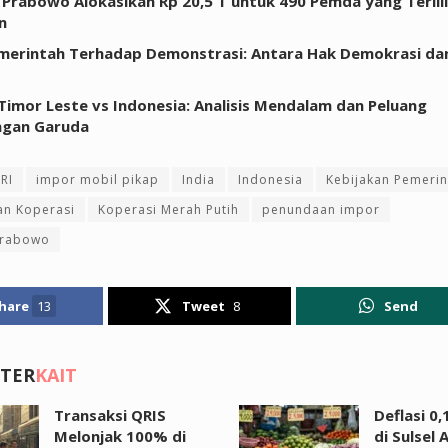
 Prabowo Alokasikan Rp 20,5 T untuk 490 Pemda yang Terlil
n
merintah Terhadap Demonstrasi: Antara Hak Demokrasi da
 Timor Leste vs Indonesia: Analisis Mendalam dan Peluang
gan Garuda
RI
impor mobil pikap
India
Indonesia
Kebijakan Pemerin
an Koperasi
Koperasi Merah Putih
penundaan impor
Prabowo
hare
13
Tweet
8
Send
 TER
KAIT
Transaksi QRIS
Deflasi 0
Melonjak 100% di
di Sulsel 