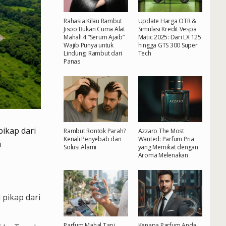
Rahasia Kilau Rambut
Update Harga OTR &
Jisoo Bukan Cuma Alat
Simulasi Kredit Vespa
Mahal! 4 “Serum Ajaib”
Matic 2025: Dari LX 125
Wajib Punya untuk
hingga GTS 300 Super
Lindungi Rambut dari
Tech
Panas
ikap dari
Rambut Rontok Parah?
Azzaro The Most
Kenali Penyebab dan
Wanted: Parfum Pria
a
Solusi Alami
yang Memikat dengan
Aroma Melenakan
 pikap dari
Parfum Mahal Tapi
Kenapa Parfum Anda