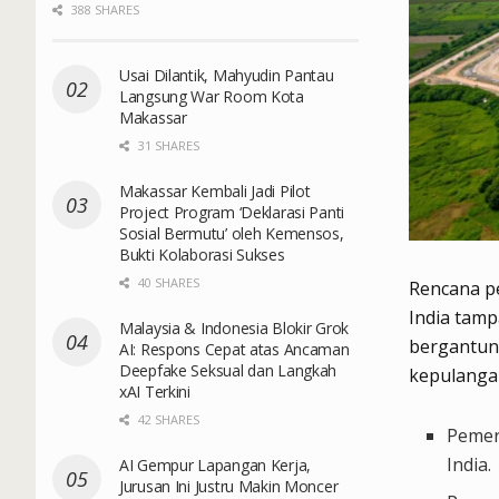
388 SHARES
Usai Dilantik, Mahyudin Pantau
Langsung War Room Kota
Makassar
31 SHARES
Makassar Kembali Jadi Pilot
Project Program ‘Deklarasi Panti
Sosial Bermutu’ oleh Kemensos,
Bukti Kolaborasi Sukses
40 SHARES
Rencana pe
India tamp
Malaysia & Indonesia Blokir Grok
bergantun
AI: Respons Cepat atas Ancaman
Deepfake Seksual dan Langkah
kepulangan
xAI Terkini
42 SHARES
Pemer
India.
AI Gempur Lapangan Kerja,
Jurusan Ini Justru Makin Moncer