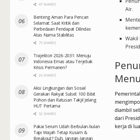
Penun
47 SHARES
Air.
Benteng Aman Para Pencari
Mente
Selamat: Saat Kritik dan
kemen
Perbedaan Pendapat Dilindas
Atas Nama Stabilitas
Wakil
75 SHARES
Presi
Trajektori 2026-2031: Menuju
Indonesia Emas atau Terjebak
Penun
Krisis Permanen?
Menu
26 SHARES
Aksi Lingkungan dan Sosial
Pemerinta
Gerakan Rakyat Sulsel: 100 Bibit
Pohon dan Ratusan Takjil Jelang
mengimpor 
HUT Pertama
diambil se
52 SHARES
dari Presi
kerja di lu
Pakai Serum Udah Berbulan-bulan
Tapi Wajah Tetap Kusam &
Breakout? Duh, Jangan-Jangan