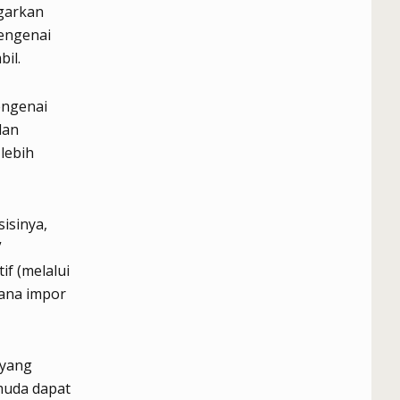
ngarkan
engenai
il.
engenai
dan
lebih
isinya,
”
f (melalui
cana impor
 yang
muda dapat