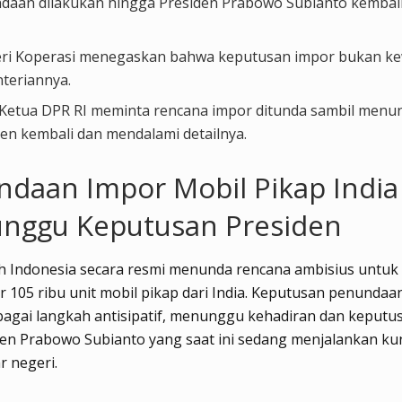
daan dilakukan hingga Presiden Prabowo Subianto kembal
ri Koperasi menegaskan bahwa keputusan impor bukan 
teriannya.
 Ketua DPR RI meminta rencana impor ditunda sambil men
den kembali dan mendalami detailnya.
daan Impor Mobil Pikap India
nggu Keputusan Presiden
h Indonesia secara resmi menunda rencana ambisius untuk
105 ribu unit mobil pikap dari India. Keputusan penundaan
bagai langkah antisipatif, menunggu kehadiran dan keputus
den Prabowo Subianto yang saat ini sedang menjalankan k
ar negeri.