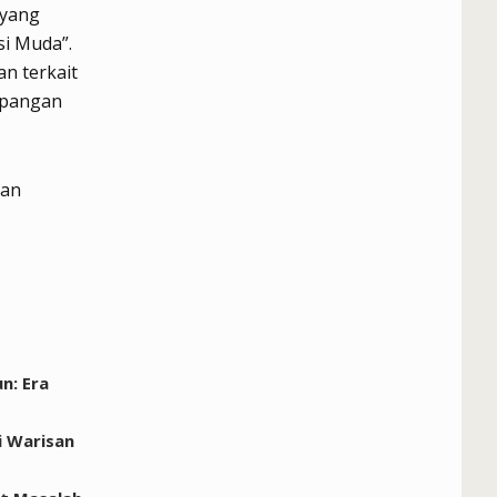
 yang
si Muda”.
n terkait
apangan
n: Era
i Warisan