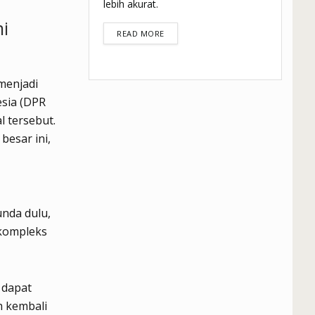
lebih akurat.
i
DETAILS
READ MORE
menjadi
esia (DPR
l tersebut.
besar ini,
nda dulu,
 kompleks
 dapat
h kembali