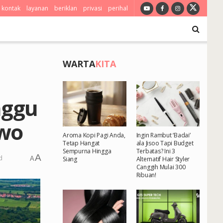
kontak
layanan
beriklan
privasi
perihal
WARTA
KITA
nggu
owo
Aroma Kopi Pagi Anda,
Ingin Rambut ‘Badai’
Tetap Hangat
ala Jisoo Tapi Budget
Sempurna Hingga
Terbatas? Ini 3
A
d
A
Siang
Alternatif Hair Styler
Canggih Mulai 300
Ribuan!