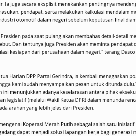
ir. Ia juga secara eksplisit menekankan pentingnya mende
masukan, pendapat, serta melakukan kalkulasi mendalam m
ndustri otomotif dalam negeri sebelum keputusan final diamb
Presiden pada saat pulang akan membahas detail-detail m
ebut. Dan tentunya juga Presiden akan meminta pendapat 
asi kesiapan dari perusahaan dalam negeri,” terang Dasco 
tua Harian DPP Partai Gerindra, ia kembali menegaskan pos
ingga kami sudah menyampaikan pesan untuk ditunda dulu.
 ini menunjukkan adanya keselarasan antara pihak eksekuti
n legislatif (melalui Wakil Ketua DPR) dalam menunda ren
ada arahan yang lebih jelas dari Presiden.
mengenai Koperasi Merah Putih sebagai salah satu inisiatif
adang dapat menjadi solusi lapangan kerja bagi generasi 