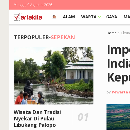
Minggu, 9 Agustus 2026
ALAM
WARTA
GAYA
MA
Home
Ekon
TERPOPULER-
SEPEKAN
Impo
Ind
Kep
by
Pewarta
Wisata Dan Tradisi
Nyekar Di Pulau
Libukang Palopo