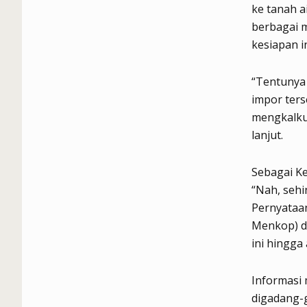
ke tanah a
berbagai 
kesiapan i
“Tentunya 
impor ters
mengkalkul
lanjut.
Sebagai Ke
“Nah, seh
Pernyataan
Menkop) da
ini hingga 
Informasi 
digadang-g