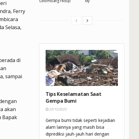
Gelombang Hidup
My
eri
ndra, Ferry
embicara
a Selasa,
berada di
kan
a, sampai
Tips Keselamatan Saat
Gempa Bumi
 dengan
ya akan
23/12/2023
u Bapak
Gempa bumi tidak seperti kejadian
alam lainnya yang masih bisa
diprediksi jauh-jauh hari dengan