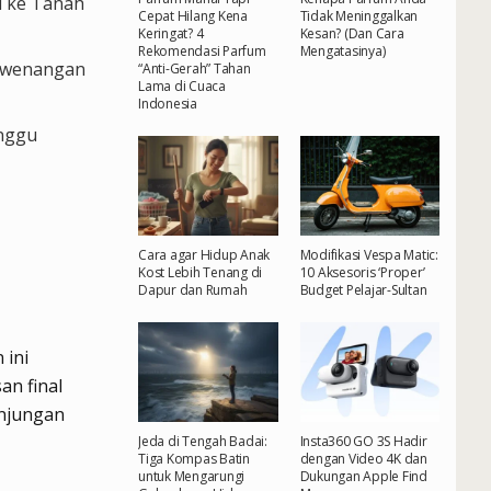
i ke Tanah
Cepat Hilang Kena
Tidak Meninggalkan
Keringat? 4
Kesan? (Dan Cara
Rekomendasi Parfum
Mengatasinya)
kewenangan
“Anti-Gerah” Tahan
Lama di Cuaca
Indonesia
unggu
Cara agar Hidup Anak
Modifikasi Vespa Matic:
Kost Lebih Tenang di
10 Aksesoris ‘Proper’
Dapur dan Rumah
Budget Pelajar-Sultan
 ini
an final
unjungan
Jeda di Tengah Badai:
Insta360 GO 3S Hadir
Tiga Kompas Batin
dengan Video 4K dan
untuk Mengarungi
Dukungan Apple Find