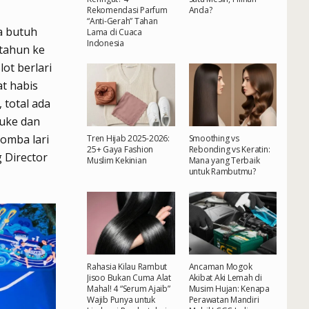
Rekomendasi Parfum
Anda?
“Anti-Gerah” Tahan
a butuh
Lama di Cuaca
Indonesia
 tahun ke
ot berlari
at habis
 total ada
auke dan
omba lari
Tren Hijab 2025-2026:
Smoothing vs
25+ Gaya Fashion
Rebonding vs Keratin:
 Director
Muslim Kekinian
Mana yang Terbaik
untuk Rambutmu?
Rahasia Kilau Rambut
Ancaman Mogok
Jisoo Bukan Cuma Alat
Akibat Aki Lemah di
Mahal! 4 “Serum Ajaib”
Musim Hujan: Kenapa
Wajib Punya untuk
Perawatan Mandiri