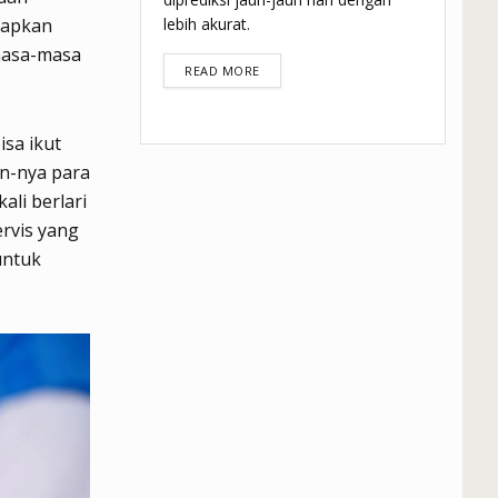
rapkan
lebih akurat.
 masa-masa
DETAILS
READ MORE
isa ikut
n-nya para
ali berlari
ervis yang
untuk