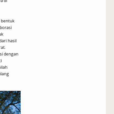
a di
i bentuk
aborasi
uk
ari hasil
at.
si dengan
i
ilah
ulang