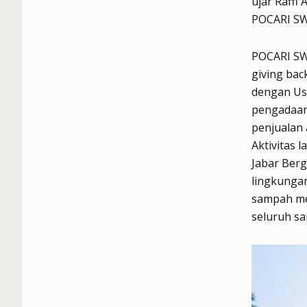
ujar Raffi
POCARI S
POCARI SW
giving bac
dengan Us
pengadaan 
penjualan
Aktivitas
Jabar Berg
lingkungan
sampah me
seluruh s