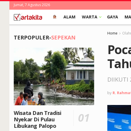
Jumat, 7 Agustus 2026
ALAM
WARTA
GAYA
MA
Home
Olah
TERPOPULER-
SEPEKAN
Poca
Tah
DIIKUTI
by
R. Rahma
Wisata Dan Tradisi
Nyekar Di Pulau
Libukang Palopo