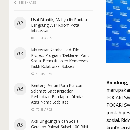
348 SHARES
Usai Dilantik, Mahyudin Pantau
Langsung War Room Kota
Makassar
31 SHARES
Makassar Kembali Jadi Pilot
Project Program ‘Deklarasi Panti
Sosial Bermutu’ oleh Kemensos,
Bukti Kolaborasi Sukses
40 SHARES
Bandung, 
Benteng Aman Para Pencari
merupakan 
Selamat: Saat Kritik dan
Perbedaan Pendapat Dilindas
POCARI SW
Atas Nama Stabilitas
POCARI SW
75 SHARES
jumlah pes
sosial. Ri
Aksi Lingkungan dan Sosial
Gerakan Rakyat Sulsel: 100 Bibit
konferensi