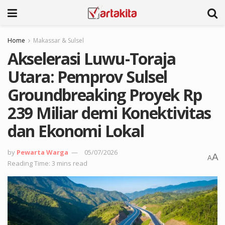
Home
Makassar & Sulsel
Akselerasi Luwu-Toraja
Utara: Pemprov Sulsel
Groundbreaking Proyek Rp
239 Miliar demi Konektivitas
dan Ekonomi Lokal
by
Pewarta Warga
05/07/2026
A
A
Reading Time: 3 mins read