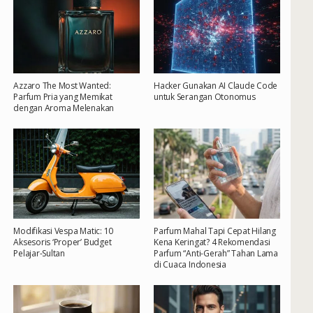
Azzaro The Most Wanted:
Hacker Gunakan AI Claude Code
Parfum Pria yang Memikat
untuk Serangan Otonomus
dengan Aroma Melenakan
Modifikasi Vespa Matic: 10
Parfum Mahal Tapi Cepat Hilang
Aksesoris ‘Proper’ Budget
Kena Keringat? 4 Rekomendasi
Pelajar-Sultan
Parfum “Anti-Gerah” Tahan Lama
di Cuaca Indonesia