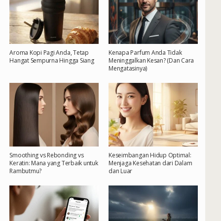
Aroma Kopi Pagi Anda, Tetap
Kenapa Parfum Anda Tidak
Hangat Sempurna Hingga Siang
Meninggalkan Kesan? (Dan Cara
Mengatasinya)
Smoothing vs Rebonding vs
Keseimbangan Hidup Optimal:
Keratin: Mana yang Terbaik untuk
Menjaga Kesehatan dari Dalam
Rambutmu?
dan Luar