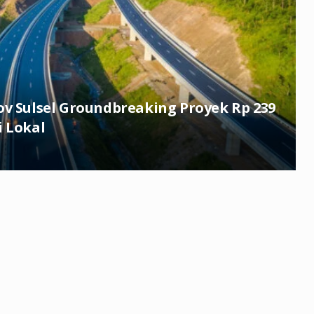
ov Sulsel Groundbreaking Proyek Rp 239
i Lokal