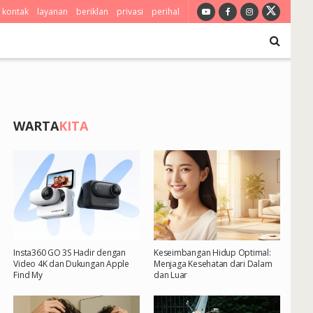
kontak
layanan
beriklan
privasi
perihal
WARTA
KITA
Insta360 GO 3S Hadir dengan
Keseimbangan Hidup Optimal:
Video 4K dan Dukungan Apple
Menjaga Kesehatan dari Dalam
Find My
dan Luar