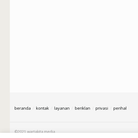
beranda
kontak
layanan
beriklan
privasi
perihal
©2021 wartakita media