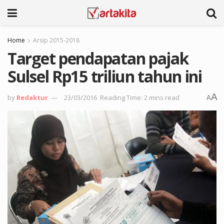
Home
Arsip 2015-2018
Target pendapatan pajak
Sulsel Rp15 triliun tahun ini
A
by
Redaktur
23/03/2016
Reading Time: 2 mins read
A