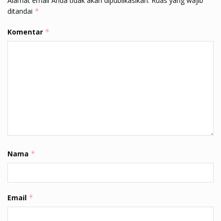
Alamat email Anda tidak akan dipublikasikan.
Ruas yang wajib
ditandai
*
Komentar
*
Nama
*
Email
*