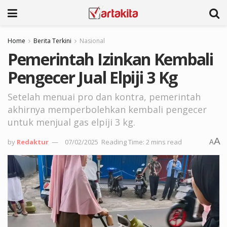
Home
Berita Terkini
Nasional
Pemerintah Izinkan Kembali
Pengecer Jual Elpiji 3 Kg
Setelah menuai pro dan kontra, pemerintah
akhirnya memperbolehkan kembali pengecer
untuk menjual gas elpiji 3 kg.
A
by
Redaktur
07/02/2025
Reading Time: 2 mins read
A