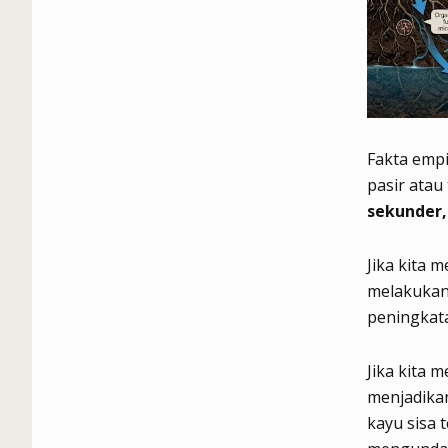
Fakta emp
pasir atau
sekunder,
Jika kita 
melakukan 
peningkat
Jika kita
menjadika
kayu sisa 