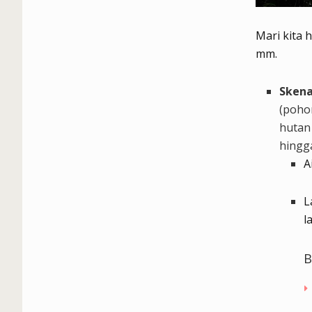
Mari kita 
mm.
Skena
(pohon
hutan
hingg
A
L
la
B