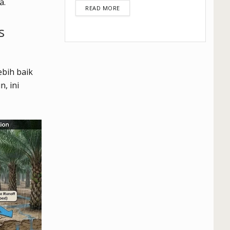
a.
DETAILS
READ MORE
s
ebih baik
, ini