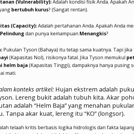
tanan (Vulnerability):
Adalah kondisi fisik Anda. Apakah A
 yang
bertubuh kurus
? (Sangat rentan).
itas (Capacity):
Adalah pertahanan Anda. Apakah Anda m
Pelindung
dan punya kemampuan
Menangkis
?
:
Pukulan Tyson (Bahaya) itu tetap sama kuatnya. Tapi jika
bayi
(Kapasitas Nol), risikonya fatal. Jika Tyson memukul
pet
i helm baja
(Kapasitas Tinggi), dampaknya hanya pusing se
ai mati.
alam konteks artikel:
Hujan ekstrem adalah puku
yson. Lereng bukit adalah tubuh kita. Akar po
utan adalah “Helm Baja” yang menahan pukula
tu. Tanpa akar kuat, lereng itu “KO” (longsor).
alah telaah kritis berbasis logika hidrologis dan fakta lapa