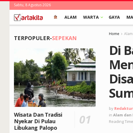
Sabtu, 8 Agustus 2026
ALAM
WARTA
GAYA
MA
Home
Alam
TERPOPULER-
SEPEKAN
Di 
Meng
Dis
Sum
by
Redaktur
Wisata Dan Tradisi
in
Alam dan
Nyekar Di Pulau
Reading Time
Libukang Palopo