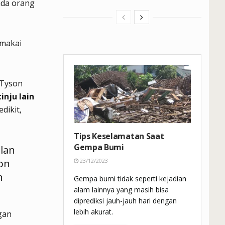
nda orang
emakai
 Tyson
inju lain
dikit,
Tips Keselamatan Saat
Gempa Bumi
lan
hon
23/12/2023
n
Gempa bumi tidak seperti kejadian
alam lainnya yang masih bisa
diprediksi jauh-jauh hari dengan
lebih akurat.
ngan