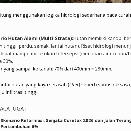
hitung menggunakan logika hidrologi sederhana pada curah
rio Hutan Alami (Multi-Strata):
Hutan memiliki kanopi ber
 tinggi, perdu, semak, lantai hutan). Riset hidrologi menu
 lebat mampu melakukan Intersepsi (menahan air di daun/b
a 30%.
ir yang sampai ke tanah: 70% dari 400mm = 280mm.
antai hutan yang kaya serasah (
litter
) seperti spons raksasa,
ju infiltrasi tinggi.
ACA JUGA
:
Skenario Reformasi: Senjata Coretax 2026 dan Jalan Teran
Pertumbuhan 6%