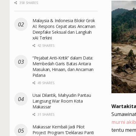
358 SHARES
Malaysia & Indonesia Blokir Grok
AI: Respons Cepat atas Ancaman
Deepfake Seksual dan Langkah
xAI Terkini
42 SHARES
“Pejabat Anti-Kritik” dalam Data:
Membedah Garis Batas Antara
Masukan, Hinaan, dan Ancaman
Pidana
49 SHARES
Usai Dilantik, Mahyudin Pantau
Langsung War Room Kota
Wartakit
Makassar
Sumawinat
31 SHARES
murni akib
Makassar Kembali Jadi Pilot
tentu memi
Project Program ‘Deklarasi Panti