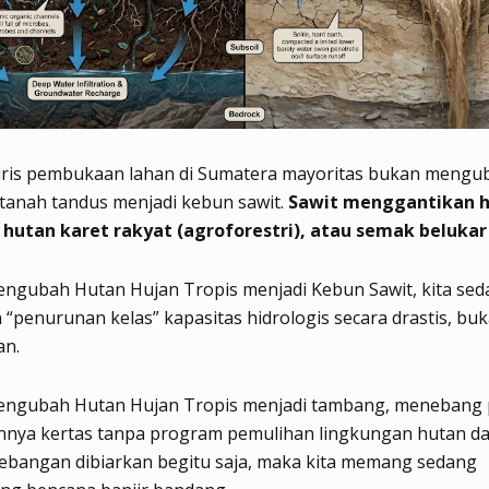
iris pembukaan lahan di Sumatera mayoritas bukan mengu
 tanah tandus menjadi kebun sawit.
Sawit menggantikan 
 hutan karet rakyat (agroforestri), atau semak belukar
mengubah Hutan Hujan Tropis menjadi Kebun Sawit, kita se
“penurunan kelas” kapasitas hidrologis secara drastis, bu
an.
 mengubah Hutan Hujan Tropis menjadi tambang, menebang
nnya kertas tanpa program pemulihan lingkungan hutan da
tebangan dibiarkan begitu saja, maka kita memang sedang