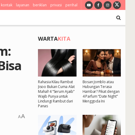
kontak
layanan
beriklan
privasi
perihal
WARTA
KITA
m:
Bisa
Rahasia Kilau Rambut
Bosan Jomblo atau
Jisoo Bukan Cuma Alat
Hubungan Terasa
Mahal! 4 “Serum Ajaib”
Hambar? Pikat dengan
Wajib Punya untuk
4 Parfum “Date Night”
Lindungi Rambut dari
Menggoda Ini
Panas
A
A