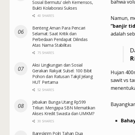
bahwa volu
Sosial Bermutu’ oleh Kemensos,
Bukti Kolaborasi Sukses
40 SHARES
Namun, me
“banjir t
Benteng Aman Para Pencari
adalah seb
Selamat: Saat Kritik dan
Perbedaan Pendapat Dilindas
Atas Nama Stabilitas
D
75 SHARES
R
Aksi Lingkungan dan Sosial
Gerakan Rakyat Sulsel: 100 Bibit
Hujan 400m
Pohon dan Ratusan Takjil Jelang
sawit vs t
HUT Pertama
menentuka
52 SHARES
Jebakan Bunga Utang Rp599
Bayangka
Triliun: Mengapa SBN Mematikan
Akses Kredit Swasta dan UMKM?
Bahay
30 SHARES
Bareskrim Polri Tahan Dua