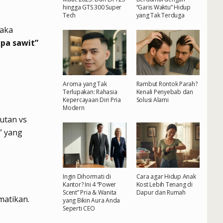
hingga GTS 300 Super
“Garis Waktu” Hidup
Tech
yang Tak Terduga
maka
apa sawit”
Aroma yang Tak
Rambut Rontok Parah?
Terlupakan: Rahasia
Kenali Penyebab dan
Kepercayaan Diri Pria
Solusi Alami
Modern
utan vs
” yang
Ingin Dihormati di
Cara agar Hidup Anak
Kantor? Ini 4 “Power
Kost Lebih Tenang di
Scent” Pria & Wanita
Dapur dan Rumah
matikan.
yang Bikin Aura Anda
Seperti CEO