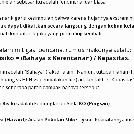
me air sebesar itu adalah fenomena luar biasa.
narik garis kesimpulan bahwa karena hujannya ekstrem 
idak dapat dikaitkan secara langsung dengan kebun kel
uah lompatan logika yang perlu diuji kembali.
alam mitigasi bencana, rumus risikonya selalu:
isiko = (Bahaya x Kerentanan) / Kapasitas.
m adalah “Bahaya” (faktor alam). Namun, tutupan lahan (h
ambang vs HPH vs pembalakan liar) adalah faktor “Kapasitas
n seberapa parah dampak bahaya tersebut.
n
Risiko
adalah kemungkinan Anda
KO (Pingsan)
.
a (Hazard):
Adalah
Pukulan Mike Tyson
. Kekuatannya me