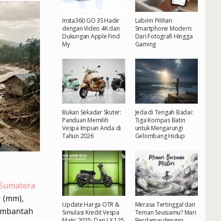
Insta360 GO 3S Hadir
Labirin Pilihan
dengan Video 4K dan
Smartphone Modern:
Dukungan Apple Find
Dari Fotografi Hingga
My
Gaming
Bukan Sekadar Skuter:
Jeda di Tengah Badai:
Panduan Memilih
Tiga Kompas Batin
Vespa Impian Anda di
untuk Mengarungi
Tahun 2026
Gelombang Hidup
 Sumatera
r
(mm),
Update Harga OTR &
Merasa Tertinggal dari
membantah
Simulasi Kredit Vespa
Teman Seusiamu? Mari
Matic 2025: Dari LX 125
Berdamai dengan