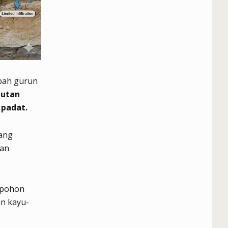
bah gurun
hutan
 padat.
dang
kan
 pohon
n kayu-