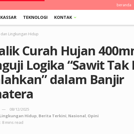
beranda
KASSAR
TEKNOLOGI
KONTAK
 dan Lingkungan Hidup
Balik Curah Hujan 400m
uji Logika “Sawit Tak 
alahkan” dalam Banjir
atera
08/12/2025
 Lingkungan Hidup
,
Berita Terkini
,
Nasional
,
Opini
: 8 mins read