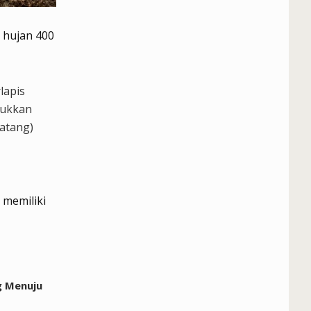
 hujan 400
lapis
njukkan
atang)
 memiliki
g Menuju