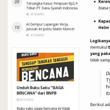
Keren
Tersangka Kasus Penipuan Rp2,4
biasa
Triliun PT Dana Syariah Indonesia
29 SHARES
Kapas
AI Gempur Lapangan Kerja,
Helm 
Jurusan Ini Justru Makin Moncer
47 SHARES
Logikanya
memukul
yang paka
tidak samp
D
T
h
Unduh Buku Saku “SIAGA
i
BENCANA” dari BNPB
02/11/2023
Berikut ad
Buku saku siaga bencana ini tidak