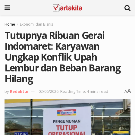
Home
Ekonomi dan Bisnis
Tutupnya Ribuan Gerai
Indomaret: Karyawan
Ungkap Konflik Upah
Lembur dan Beban Barang
Hilang
A
by
Redaktur
02/06/2026
Reading Time: 4 mins read
A