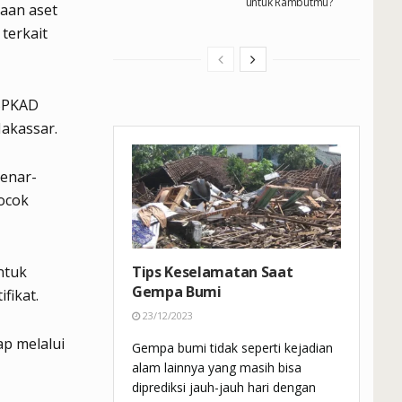
untuk Rambutmu?
aan aset
terkait
 BPKAD
akassar.
benar-
cocok
ntuk
Tips Keselamatan Saat
Gempa Bumi
fikat.
23/12/2023
ap melalui
Gempa bumi tidak seperti kejadian
alam lainnya yang masih bisa
diprediksi jauh-jauh hari dengan