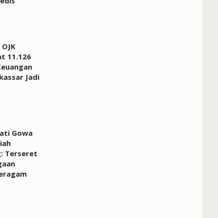
edis
 OJK
at 11.126
Keuangan
kassar Jadi
pati Gowa
iah
: Terseret
gaan
Seragam