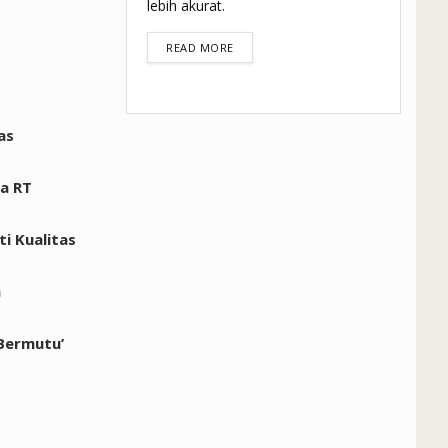
lebih akurat.
DETAILS
READ MORE
as
a RT
i Kualitas
n
 Bermutu’