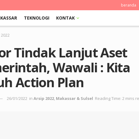
beranda
KASSAR
TEKNOLOGI
KONTAK
p 2022
or Tindak Lanjut Aset
rintah, Wawali : Kita
uh Action Plan
26/01/2022
in
Arsip 2022
,
Makassar & Sulsel
Reading Time: 2 mins r