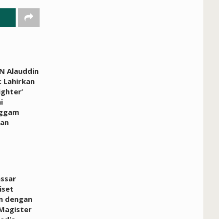
N Alauddin
 Lahirkan
ighter’
i
ggam
an
ssar
iset
n dengan
Magister