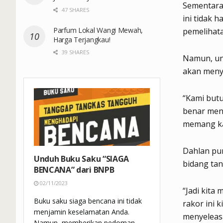
Sementara
47 SHARES
ini tidak
Parfum Lokal Wangi Mewah,
pemelihata
Harga Terjangkau!
39 SHARES
Namun, un
akan meny
“Kami but
benar menj
memang kal
Dahlan pun
Unduh Buku Saku “SIAGA
bidang tan
BENCANA” dari BNPB
02/11/2023
“Jadi kita
Buku saku siaga bencana ini tidak
rakor ini k
menjamin keselamatan Anda.
menyeleasa
Namun, memberikan pedoman