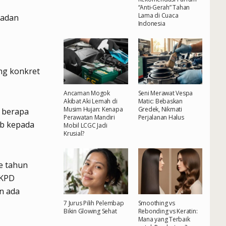
“Anti-Gerah” Tahan
Lama di Cuaca
Badan
Indonesia
ng konkret
Ancaman Mogok
Seni Merawat Vespa
Akibat Aki Lemah di
Matic: Bebaskan
Musim Hujan: Kenapa
Gredek, Nikmati
i berapa
Perawatan Mandiri
Perjalanan Halus
ab kepada
Mobil LCGC Jadi
Krusial?
ke tahun
SKPD
an ada
7 Jurus Pilih Pelembap
Smoothing vs
Bikin Glowing Sehat
Rebonding vs Keratin:
Mana yang Terbaik