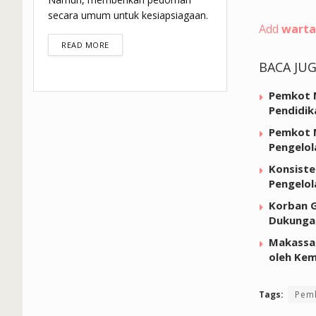
secara umum untuk kesiapsiagaan.
Add
warta
DETAILS
READ MORE
BACA JU
Pemkot M
Pendidik
Pemkot M
Pengelol
Konsiste
Pengelo
Korban G
Dukunga
Makassar
oleh Kem
Tags:
Pem