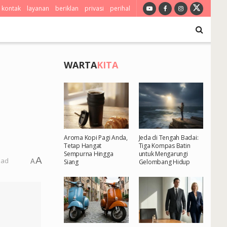
kontak
layanan
beriklan
privasi
perihal
WARTA
KITA
Aroma Kopi Pagi Anda,
Jeda di Tengah Badai:
Tetap Hangat
Tiga Kompas Batin
Sempurna Hingga
untuk Mengarungi
A
ead
A
Siang
Gelombang Hidup