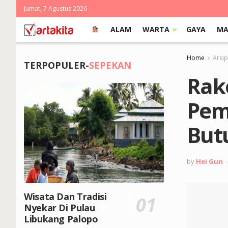
Jumat, 7 Agustus 2026
ALAM
WARTA
GAYA
MA
Home
Arsi
TERPOPULER-
SEPEKAN
Rak
Peme
But
by
Hei Gun
Wisata Dan Tradisi
Nyekar Di Pulau
Libukang Palopo