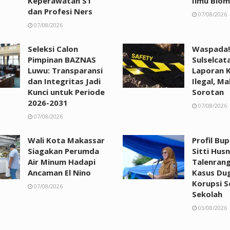
Keperawatan S1
Ilmu Biom
dan Profesi Ners
07/08/2026
07/08/2026
Seleksi Calon
Waspada!
Pimpinan BAZNAS
Sulselcat
Luwu: Transparansi
Laporan 
dan Integritas Jadi
Ilegal, Ma
Kunci untuk Periode
Sorotan
2026-2031
07/08/2026
07/08/2026
Wali Kota Makassar
Profil Bu
Siagakan Perumda
Sitti Husn
Air Minum Hadapi
Talenrang
Ancaman El Nino
Kasus Du
Korupsi 
07/08/2026
Sekolah
03/08/2026