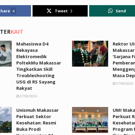
Share
4
Tweet
3
Send
 TER
KAIT
Mahasiswa D4
Rektor UI
Rekayasa
Makassar:
Elektromedik
‘Sarjana F
PoltekMu Makassar
Pemberan
Tingkatkan Skill
Menggen
Troubleshooting
Masa Dep
USG di RS Sayang
07/08/2026
Rakyat
07/08/2026
Unismuh Makassar
UMI Maka
Perkuat Sektor
Perkuat R
Kesehatan: Resmi
Kesehata
Buka Prodi
Program 