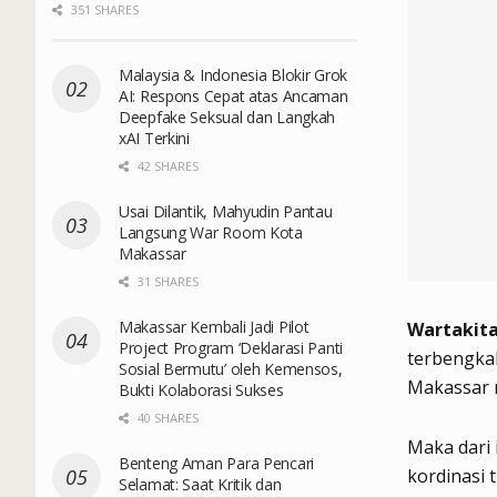
351 SHARES
Malaysia & Indonesia Blokir Grok
AI: Respons Cepat atas Ancaman
Deepfake Seksual dan Langkah
xAI Terkini
42 SHARES
Usai Dilantik, Mahyudin Pantau
Langsung War Room Kota
Makassar
31 SHARES
Makassar Kembali Jadi Pilot
Wartakita
Project Program ‘Deklarasi Panti
terbengka
Sosial Bermutu’ oleh Kemensos,
Makassar 
Bukti Kolaborasi Sukses
40 SHARES
Maka dari 
Benteng Aman Para Pencari
kordinasi 
Selamat: Saat Kritik dan