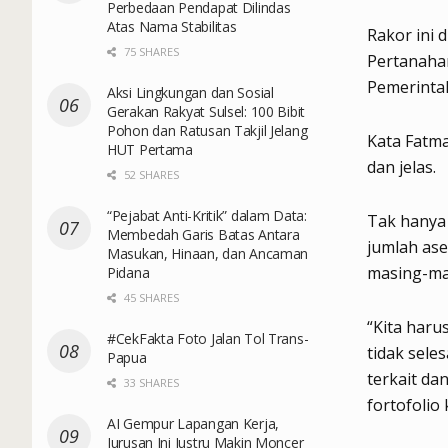
Perbedaan Pendapat Dilindas
Atas Nama Stabilitas
Rakor ini 
75 SHARES
Pertanaha
Pemerinta
Aksi Lingkungan dan Sosial
Gerakan Rakyat Sulsel: 100 Bibit
Pohon dan Ratusan Takjil Jelang
Kata Fatma
HUT Pertama
dan jelas.
52 SHARES
“Pejabat Anti-Kritik” dalam Data:
Tak hanya 
Membedah Garis Batas Antara
jumlah ase
Masukan, Hinaan, dan Ancaman
masing-ma
Pidana
45 SHARES
“Kita haru
#CekFakta Foto Jalan Tol Trans-
tidak sele
Papua
terkait da
33 SHARES
fortofolio
AI Gempur Lapangan Kerja,
Jurusan Ini Justru Makin Moncer