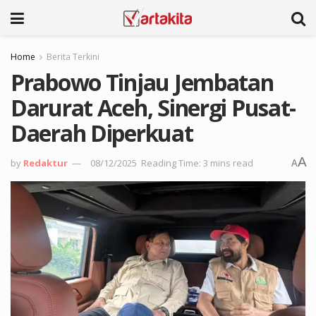
Home
Berita Terkini
Prabowo Tinjau Jembatan
Darurat Aceh, Sinergi Pusat-
Daerah Diperkuat
A
by
Redaktur
08/12/2025
Reading Time: 3 mins read
A