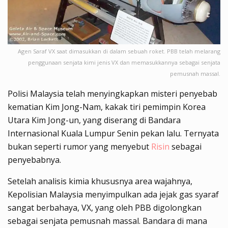
Agen Saraf VX saat dimasukkan di dalam sebuah roket. PBB telah melarang
penggunaan senjata kimi jenis VX dan memasukkannya sebagai senjata
pemusnah massal.
Polisi Malaysia telah menyingkapkan misteri penyebab
kematian Kim Jong-Nam, kakak tiri pemimpin Korea
Utara Kim Jong-un, yang diserang di Bandara
Internasional Kuala Lumpur Senin pekan lalu. Ternyata
bukan seperti rumor yang menyebut
Risin
sebagai
penyebabnya.
Setelah analisis kimia khususnya area wajahnya,
Kepolisian Malaysia menyimpulkan ada jejak gas syaraf
sangat berbahaya, VX, yang oleh PBB digolongkan
sebagai senjata pemusnah massal. Bandara di mana