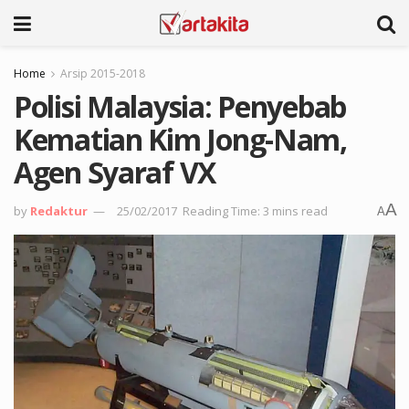
Home
Arsip 2015-2018
Polisi Malaysia: Penyebab
Kematian Kim Jong-Nam,
Agen Syaraf VX
A
by
Redaktur
25/02/2017
Reading Time: 3 mins read
A