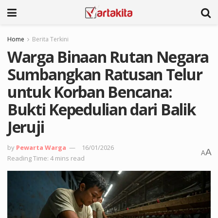
Home
Berita Terkini
Warga Binaan Rutan Negara
Sumbangkan Ratusan Telur
untuk Korban Bencana:
Bukti Kepedulian dari Balik
Jeruji
by
Pewarta Warga
16/01/2026
A
A
Reading Time: 4 mins read