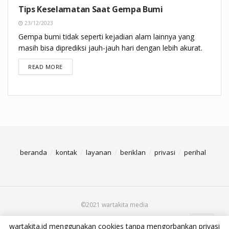
Tips Keselamatan Saat Gempa Bumi
23/12/2023
Gempa bumi tidak seperti kejadian alam lainnya yang
masih bisa diprediksi jauh-jauh hari dengan lebih akurat.
DETAILS
READ MORE
beranda
kontak
layanan
beriklan
privasi
perihal
©2021 wartakita media
wartakita.id menggunakan cookies tanpa mengorbankan privasi