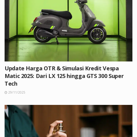
Update Harga OTR & Simulasi Kredit Vespa
Matic 2025: Dari LX 125 hingga GTS 300 Super
Tech
29/11/2025