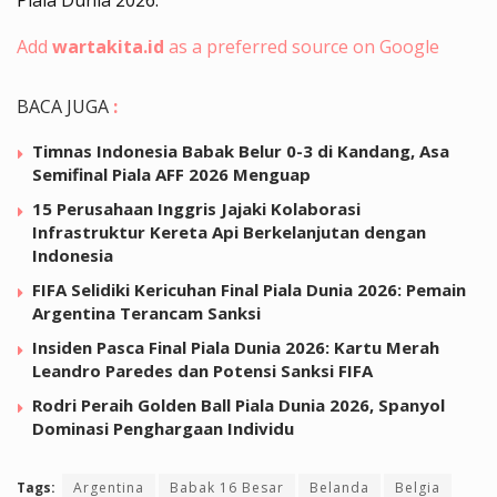
Add
wartakita.id
as a preferred source on Google
BACA JUGA
:
Timnas Indonesia Babak Belur 0-3 di Kandang, Asa
Semifinal Piala AFF 2026 Menguap
15 Perusahaan Inggris Jajaki Kolaborasi
Infrastruktur Kereta Api Berkelanjutan dengan
Indonesia
FIFA Selidiki Kericuhan Final Piala Dunia 2026: Pemain
Argentina Terancam Sanksi
Insiden Pasca Final Piala Dunia 2026: Kartu Merah
Leandro Paredes dan Potensi Sanksi FIFA
Rodri Peraih Golden Ball Piala Dunia 2026, Spanyol
Dominasi Penghargaan Individu
Tags:
Argentina
Babak 16 Besar
Belanda
Belgia