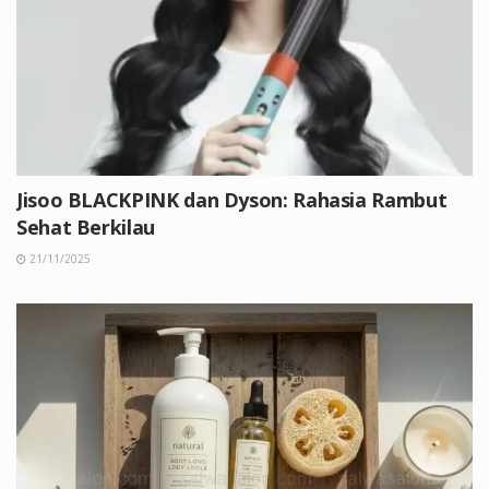
Jisoo BLACKPINK dan Dyson: Rahasia Rambut
Sehat Berkilau
21/11/2025