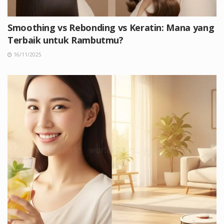
Smoothing vs Rebonding vs Keratin: Mana yang
Terbaik untuk Rambutmu?
16/11/2025