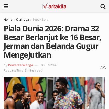
Home
Olahraga
Sepak Bola
Piala Dunia 2026: Drama 32
Besar Berlanjut ke 16 Besar,
Jerman dan Belanda Gugur
Mengejutkan
by
Pewarta Warga
06/07/2026
A
A
Reading Time: 3 mins read