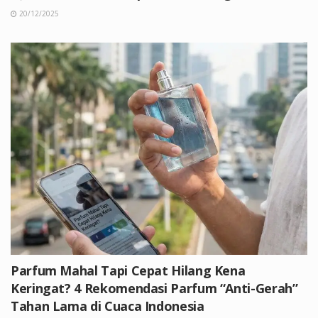
20/12/2025
Parfum Mahal Tapi Cepat Hilang Kena
Keringat? 4 Rekomendasi Parfum “Anti-Gerah”
Tahan Lama di Cuaca Indonesia