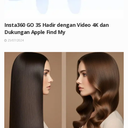
Insta360 GO 3S Hadir dengan Video 4K dan
Dukungan Apple Find My
25/07/2024