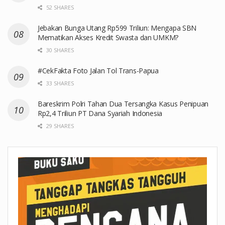
52 SHARES
Jebakan Bunga Utang Rp599 Triliun: Mengapa SBN
Mematikan Akses Kredit Swasta dan UMKM?
30 SHARES
#CekFakta Foto Jalan Tol Trans-Papua
33 SHARES
Bareskrim Polri Tahan Dua Tersangka Kasus Penipuan
Rp2,4 Triliun PT Dana Syariah Indonesia
29 SHARES