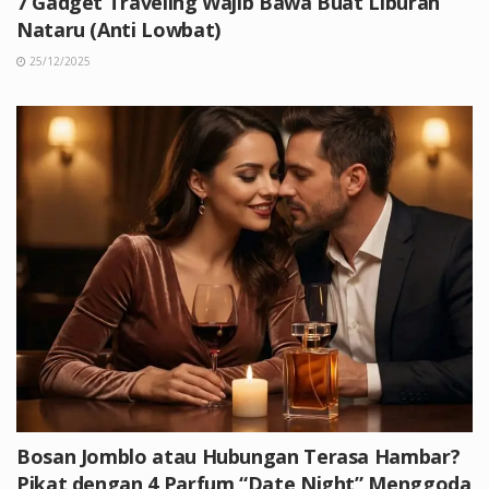
7 Gadget Traveling Wajib Bawa Buat Liburan
Nataru (Anti Lowbat)
25/12/2025
Bosan Jomblo atau Hubungan Terasa Hambar?
Pikat dengan 4 Parfum “Date Night” Menggoda