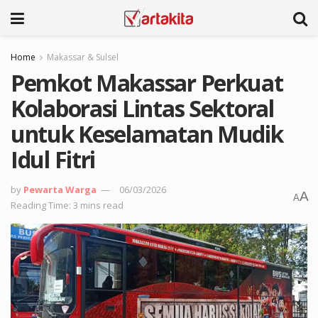
Home
Makassar & Sulsel
Pemkot Makassar Perkuat
Kolaborasi Lintas Sektoral
untuk Keselamatan Mudik
Idul Fitri
by
Pewarta Warga
06/03/2026
A
A
Reading Time: 3 mins read