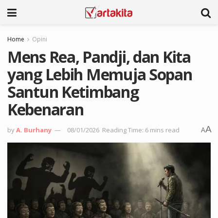
Home
Opini
Mens Rea, Pandji, dan Kita
yang Lebih Memuja Sopan
Santun Ketimbang
Kebenaran
A
by
A. Burhany
08/01/2026
Reading Time: 6 mins read
A