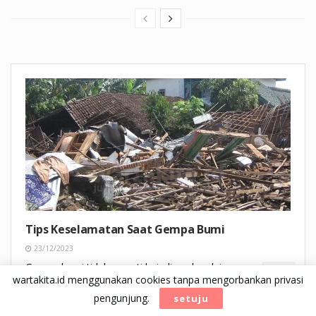
Tips Keselamatan Saat Gempa Bumi
23/12/2023
Gempa bumi tidak seperti kejadian alam lainnya yang
wartakita.id menggunakan cookies tanpa mengorbankan privasi
masih bisa diprediksi jauh-jauh hari dengan lebih akurat.
pengunjung.
setuju
DETAILS
READ MORE