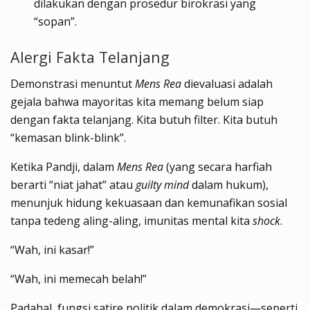
dilakukan dengan prosedur birokrasi yang
“sopan”.
Alergi Fakta Telanjang
Demonstrasi menuntut
Mens Rea
dievaluasi adalah
gejala bahwa mayoritas kita memang belum siap
dengan fakta telanjang. Kita butuh filter. Kita butuh
“kemasan blink-blink”.
Ketika Pandji, dalam
Mens Rea
(yang secara harfiah
berarti “niat jahat” atau
guilty mind
dalam hukum),
menunjuk hidung kekuasaan dan kemunafikan sosial
tanpa tedeng aling-aling, imunitas mental kita
shock
.
“Wah, ini kasar!”
“Wah, ini memecah belah!”
Padahal, fungsi satire politik dalam demokrasi—seperti