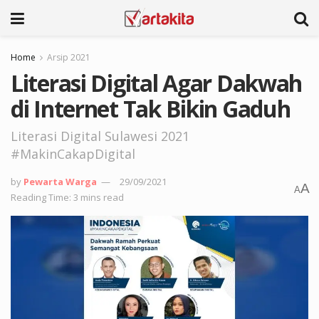
Home
Arsip 2021
Literasi Digital Agar Dakwah
di Internet Tak Bikin Gaduh
Literasi Digital Sulawesi 2021
#MakinCakapDigital
by
Pewarta Warga
29/09/2021
A
A
Reading Time: 3 mins read