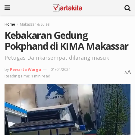
Home
Makassar & Sulsel
Kebakaran Gedung
Pokphand di KIMA Makassar
Petugas Damkarsempat dilarang masuk
by
Pewarta Warga
01/04/2024
A
A
Reading Time: 1 min read