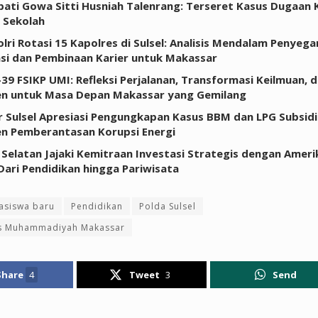
upati Gowa Sitti Husniah Talenrang: Terseret Kasus Dugaan 
 Sekolah
lri Rotasi 15 Kapolres di Sulsel: Analisis Mendalam Penyega
si dan Pembinaan Karier untuk Makassar
-39 FSIKP UMI: Refleksi Perjalanan, Transformasi Keilmuan, 
n untuk Masa Depan Makassar yang Gemilang
 Sulsel Apresiasi Pengungkapan Kasus BBM dan LPG Subsidi:
n Pemberantasan Korupsi Energi
 Selatan Jajaki Kemitraan Investasi Strategis dengan Ameri
 Dari Pendidikan hingga Pariwisata
asiswa baru
Pendidikan
Polda Sulsel
as Muhammadiyah Makassar
Share
4
Tweet
3
Send