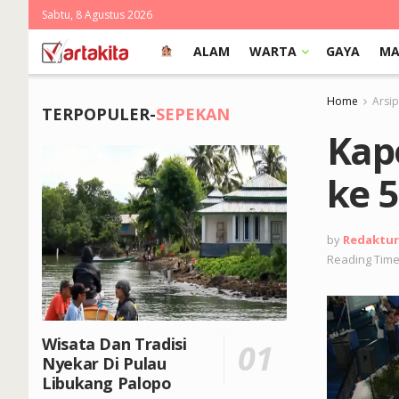
Sabtu, 8 Agustus 2026
ALAM
WARTA
GAYA
MA
Home
Arsi
TERPOPULER-
SEPEKAN
Kapo
ke 
by
Redaktur
Reading Time
Wisata Dan Tradisi
Nyekar Di Pulau
Libukang Palopo