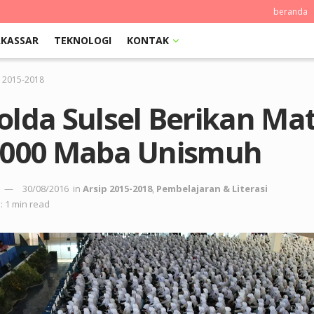
beranda
KASSAR
TEKNOLOGI
KONTAK
p 2015-2018
lda Sulsel Berikan Mat
5000 Maba Unismuh
30/08/2016
in
Arsip 2015-2018
,
Pembelajaran & Literasi
: 1 min read