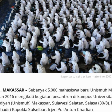
kapolda sulsel berikan materi ke 50
a, MAKASSAR –
Sebanyak 5.000 mahasiswa baru Unismuh M
an 2016 mengikuti kegiatan pesantren di kampus Universit
ah (Unismuh) Makassar, Sulawesi Selatan, Selasa (30/8).
hadiri Kapolda Sulselbar, Irjen Pol Anton Charlian.