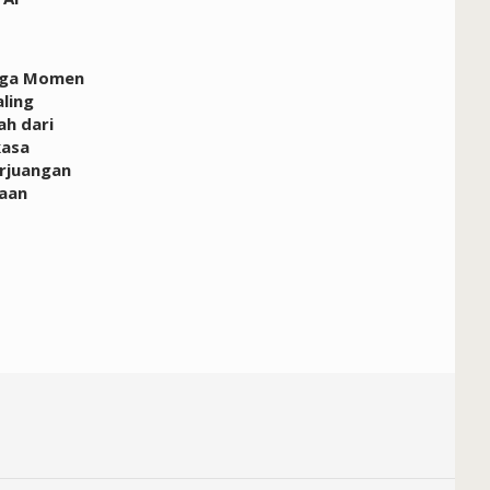
Tiga Momen
aling
h dari
kasa
rjuangan
aan