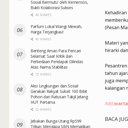
Sosial Bermutu’ oleh Kemensos,
Bukti Kolaborasi Sukses
Kehadiran 
40 SHARES
memberika
Parfum Lokal Wangi Mewah,
(Pesan Mab
Harga Terjangkau!
42 SHARES
Materi ya
hirarki da
Benteng Aman Para Pencari
Selamat: Saat Kritik dan
Perbedaan Pendapat Dilindas
Pesantren
Atas Nama Stabilitas
tahun ajar
75 SHARES
juga memp
Aksi Lingkungan dan Sosial
kalangan 
Gerakan Rakyat Sulsel: 100 Bibit
Pohon dan Ratusan Takjil Jelang
HUT Pertama
Add
warta
52 SHARES
BACA JU
Jebakan Bunga Utang Rp599
Triliun: Mengapa SBN Mematikan