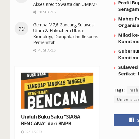
Profil B
Akses Kredit Swasta dan UMKM?
Seragam
30 SHARES
Mabes Po
Gempa M7,6 Guncang Sulawesi
Organisa
Utara & Halmahera Utara:
Milad ke
Kronologi, Dampak, dan Respons
Komitme
Pemerintah
Gubernur
46 SHARES
Komitme
Sulawesi
Serikat:
Tags:
mah
Universit
Unduh Buku Saku “SIAGA
BENCANA” dari BNPB
02/11/2023