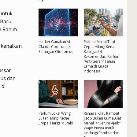
 untuk
 Baru
n Rahim.
Hacker Gunakan AI
Parfum Mahal Tapi
rkenalkan
Claude Code untuk
Cepat Hilang Kena
Serangan Otonomus
Keringat? 4
Rekomendasi Parfum
“Anti-Gerah” Tahan
Lama di Cuaca
assar
Indonesia
pus dan
 di
Parfum Lokal Wangi
Rahasia Kilau Rambut
Sultan: Mirip Niche
Jisoo Bukan Cuma Alat
Eropa, Harga Murah!
Mahal! 4 “Serum Ajaib”
Wajib Punya untuk
Lindungi Rambut dari