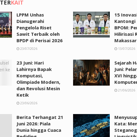
 TER
KAIT
LPPM Unhas
15 Inovas
Dianugerahi
Kantongi 
Pengelola Riset
BPOM: Pe
Sawit Terbaik oleh
Hilirisasi 
BPDP di Perisai 2026
Makassar
23/07/2026
13/07/2026
23 Juni: Hari
Sejarah Ha
Lahirnya Bapak
Juni: Pela
Komputasi,
XVI hingg
Olimpiade Modern,
Kompute
dan Revolusi Mesin
21/06/2026
Ketik
23/06/2026
Berita Terhangat 21
Menyusup 
Juni 2026: Piala
Kata: Me
Dunia hingga Cuaca
Steganog
Bediding
Linguistik