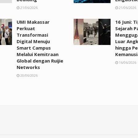
21/06/2026
21/06/2026
UMI Makassar
16 Juni: 
Perkuat
Sejarah P
Transformasi
Mengguga
Digital Menuju
Luar Ang
Smart Campus
hingga Pe
Melalui Kemitraan
Kemanusi
Global dengan Ruijie
16/06/2026
Networks
20/06/2026