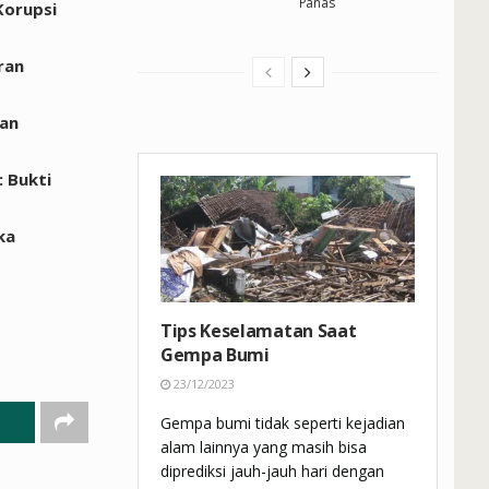
Panas
Korupsi
ran
dan
 Bukti
ka
Tips Keselamatan Saat
Gempa Bumi
23/12/2023
Gempa bumi tidak seperti kejadian
alam lainnya yang masih bisa
diprediksi jauh-jauh hari dengan