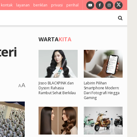
kontak
layanan
beriklan
privasi
perihal
WARTA
KITA
eri
Jisoo BLACKPINK dan
Labirin Pilihan
A
A
Dyson: Rahasia
Smartphone Modern:
Rambut Sehat Berkilau
Dari Fotografi Hingga
Gaming