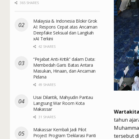
365 SHARES
Malaysia & Indonesia Blokir Grok
AI: Respons Cepat atas Ancaman
Deepfake Seksual dan Langkah
xAI Terkini
42 SHARES
“Pejabat Anti-Kritik” dalam Data:
Membedah Garis Batas Antara
Masukan, Hinaan, dan Ancaman
Pidana
49 SHARES
Usai Dilantik, Mahyudin Pantau
Langsung War Room Kota
Makassar
Wartakit
31 SHARES
tahun ajar
Muhammadiy
Makassar Kembali Jadi Pilot
tersebut di
Project Program ‘Deklarasi Panti