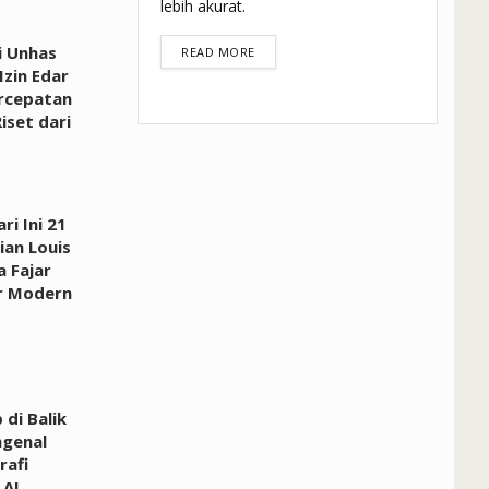
lebih akurat.
i Unhas
DETAILS
READ MORE
Izin Edar
rcepatan
Riset dari
ri Ini 21
rian Louis
a Fajar
r Modern
di Balik
ngenal
rafi
 AI