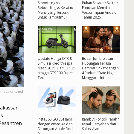
Smoothing vs
Bukan Sekadar Skuter:
Rebonding vs Keratin:
Panduan Memilih
Mana yang Terbaik
Vespa Impian Anda di
untuk Rambutmu?
Tahun 2026
Update Harga OTR &
Bosan Jomblo atau
Simulasi Kredit Vespa
Hubungan Terasa
Matic 2025: Dari LX 125
Hambar? Pikat dengan
hingga GTS 300 Super
4 Parfum “Date Night”
Tech
Menggoda Ini
00 maba unismuh
akassar
as
Insta360 GO 3S Hadir
Rambut Rontok Parah?
 Pesantren
dengan Video 4K dan
Kenali Penyebab dan
Dukungan Apple Find
Solusi Alami
My